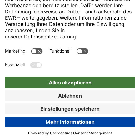
München mit direktem U-Bahn-Anschluss an die Münchner
Innenstadt. Unser Haus ist idealer Ausgangspunkt für Ihren
Messebesuch, Ihre Geschäftsreise oder Ihren Münchenbesuch.
89% Kundenzufriedenheit
Hotel-Details
Zur Buchung
Zur Buchung