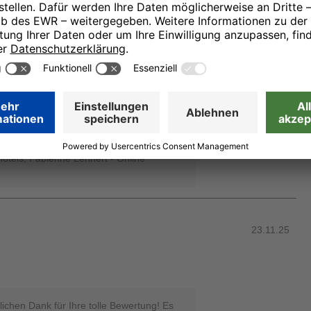
ar es sehr voll. Sonst war das Frühstück
en uns sehr, dass wir Ihren Aufenthalt zu
konnten! Vielen herzlichen Dank für
limente und Ihre wundervolle Bewertung.
r besuchen, das wäre eine tolle
 Alles Gute und viele Grüße aus
otels, Fabienne Lennert - Online
23.11.25
lichen Dank für Ihre tolle Bewertung! Es