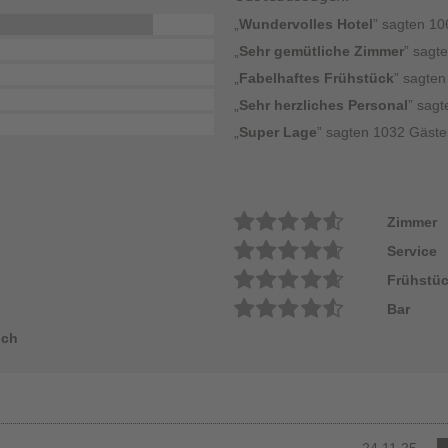
„
Wundervolles Hotel
” sagten 1
„
Sehr gemütliche Zimmer
” sagt
„
Fabelhaftes Frühstück
” sagte
„
Sehr herzliches Personal
” sag
„
Super Lage
” sagten 1032 Gäste
Zimmer
Service
Frühstü
Bar
ich