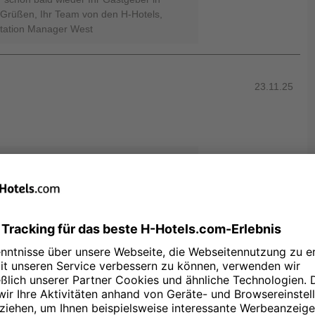
 Grüßen, Ihr Team von den H-Hotels,
utation Manager West
23.11.25
r Ihre freundliche Rückmeldung! Es freut
H4 Hotel Hannover Messe wohlgefühlt
d eine wunderbare Bestätigung für unser
 Ihren nächsten Besuch! Alles Gute und
-Hotels, Fabienne Lennert - Online
23.11.25
as Personal ist sehr nett und wir waren