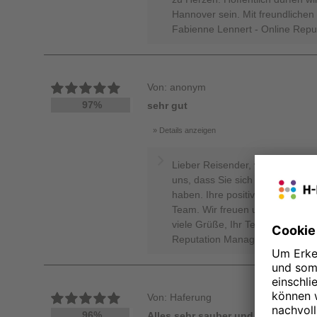
Hannover sein. Mit freundlichen
Fabienne Lennert - Online Rep
Von: anonym
97%
sehr gut
Details anzeigen
Lieber Reisender, vielen Dank fü
uns, dass Sie sich in unserem 
haben. Ihre positiven Worte sin
Team. Wir freuen uns schon auf
viele Grüße, Ihr Team von den H
Reputation Manager West
Von: Haferung
96%
Alles sehr sauber und ordentlich. D