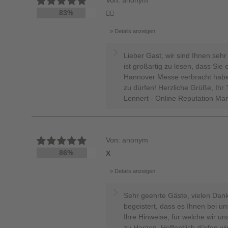
Von: anonym
83%
👍🏼
Details anzeigen
Lieber Gast, wir sind Ihnen sehr
ist großartig zu lesen, dass Sie
Hannover Messe verbracht haben.
zu dürfen! Herzliche Grüße, Ih
Lennert - Online Reputation Ma
Von: anonym
86%
X
Details anzeigen
Sehr geehrte Gäste, vielen Dank 
begeistert, dass es Ihnen bei u
Ihre Hinweise, für welche wir un
zu Herzen. Hoffentlich dürfen wi