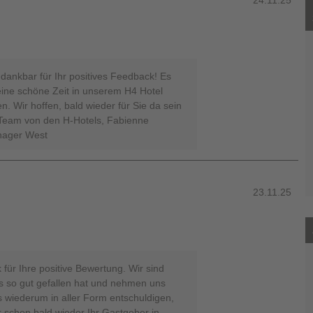
24.11.25
 dankbar für Ihr positives Feedback! Es
 eine schöne Zeit in unserem H4 Hotel
 Wir hoffen, bald wieder für Sie da sein
r Team von den H-Hotels, Fabienne
nager West
23.11.25
für Ihre positive Bewertung. Wir sind
ns so gut gefallen hat und nehmen uns
s wiederum in aller Form entschuldigen,
r schon bald wieder Ihr Gastgeber in