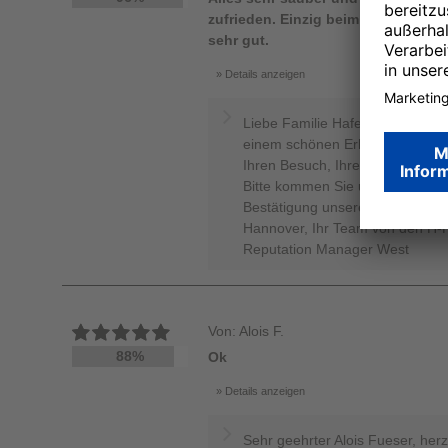
zufrieden. Einzig beim Frühstück w
sehr gut.
Details anzeigen
Liebe Familie Haferung, wir freu
einem schönen Erlebnis machen 
Ihren Besuch, Ihre netten Komp
Bitte kommen Sie uns bald wiede
Bestätigung unserer Leistungen.
Hannover, Ihr Team von den H-H
Reputation Manager West
Von: Alois F.
88%
Ok
Details anzeigen
Sehr geehrter Alois Fueser, herz