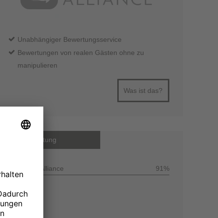
Unabhängiger Bewertungsservice
Bewertungen von realen Gästen ohne zu
manipulieren
Was ist das?
Gesamtbewertung
Customer Alliance
91%