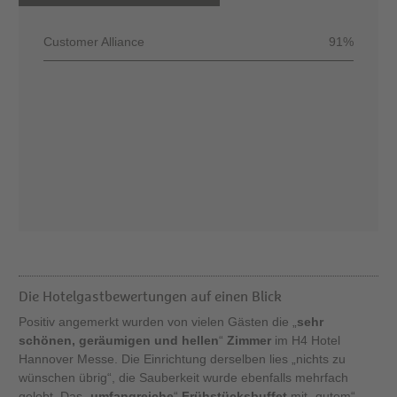
Customer Alliance
91%
Die Hotelgastbewertungen auf einen Blick
Positiv angemerkt wurden von vielen Gästen die „
sehr
schönen, geräumigen und hellen
“
Zimmer
im H4 Hotel
Hannover Messe. Die Einrichtung derselben lies „nichts zu
wünschen übrig“, die Sauberkeit wurde ebenfalls mehrfach
gelobt. Das „
umfangreiche
“
Frühstücksbuffet
mit „gutem“