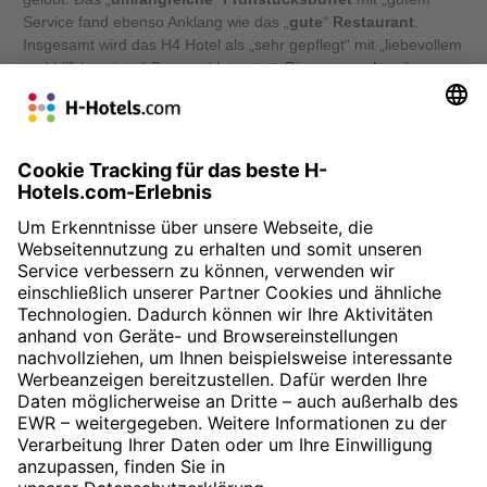
Service fand ebenso Anklang wie das „
gute
“
Restaurant
.
Insgesamt wird das H4 Hotel als „sehr gepflegt“ mit „liebevollem
und hilfsbereitem“ Personal bewertet. Die „
angenehme
“
Atmosphäre
werde durch den „besonders gut gefallenden“
Wellnessbereich abgerundet. Geschäftsreisende finden, dass
das H4 Hotel
für Tagungen
„
perfekt geeignet
“ sei, wozu auch
die „
gute
“
Verkehrsanbindung
beitrage. Viele waren mit ihrem
Aufenthalt in dem H4 Hotel „sehr zufrieden“.
» Zur Buchung