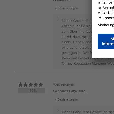
Details anzeigen
Lieber Gast, mit Ihrer großarti
Lächeln ins Gesicht gezaubert.
sehr über Ihre lobenden Worte un
im H4 Hotel Hannover Messe sin
Seele. Unser Anspruch ist ganz
eine schöne Zeit ermöglichen. S
gelungen ist. Wir freuen uns jet
Besuche! Beste Grüße, Ihr Team
Online Reputation Manager Wes
Von: anonym
90%
Schönes City-Hotel
Details anzeigen
Lieber Gast, Ihre Bewertung ist 