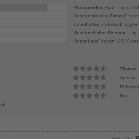
„
Wundervolles Hotel
” sagten 1
„
Sehr gemütliche Zimmer
” sagt
„
Fabelhaftes Frühstück
” sagte
„
Sehr herzliches Personal
” sag
„
Super Lage
” sagten 1032 Gäste
Zimmer
Service
Frühstü
Bar
ich