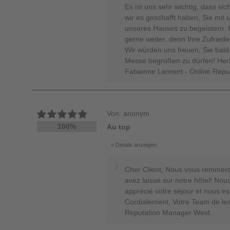
Es ist uns sehr wichtig, dass si
wir es geschafft haben, Sie mit
unseres Hauses zu begeistern. 
gerne weiter, denn Ihre Zufriedenh
Wir würden uns freuen, Sie bal
Messe begrüßen zu dürfen! Herz
Fabienne Lennert - Online Rep
Von: anonym
100%
Au top
Details anzeigen
Cher Client, Nous vous remmerci
avez laissé sur notre hôtel! No
apprécié votre séjour et nous es
Cordialement, Votre Team de les
Reputation Manager West