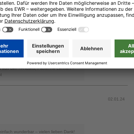
gen Bewertung haben Sie uns ein großes
 Das gesamte Team haben uns wirklich
d Ihren Aufenthalt bei uns gefreut. Wir
d einfach echte Gastgeber mit Leib und
 einfach: Wir möchten unseren Gästen
chön, dass uns das bei Ihnen so gut
zt schon auf jeden weiteren Ihrer
 von den H-Hotels, Fabienne Lennert -
t
02.01.24
einfach wunderbar – vielen lieben Dank!