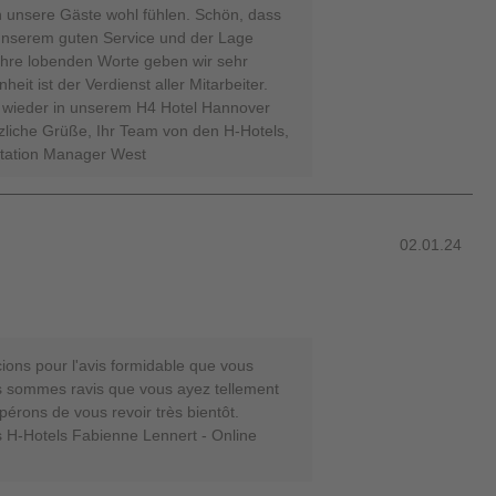
ch unsere Gäste wohl fühlen. Schön, dass
 unserem guten Service und der Lage
Ihre lobenden Worte geben wir sehr
eit ist der Verdienst aller Mitarbeiter.
d wieder in unserem H4 Hotel Hannover
liche Grüße, Ihr Team von den H-Hotels,
utation Manager West
02.01.24
ons pour l'avis formidable que vous
us sommes ravis que vous ayez tellement
pérons de vous revoir très bientôt.
 H-Hotels Fabienne Lennert - Online