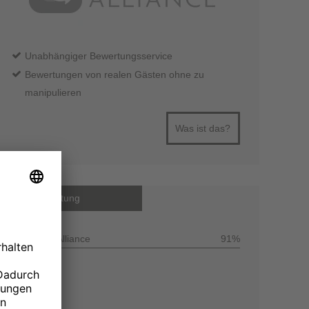
Unabhängiger Bewertungsservice
Bewertungen von realen Gästen ohne zu
manipulieren
Was ist das?
Gesamtbewertung
Customer Alliance
91%