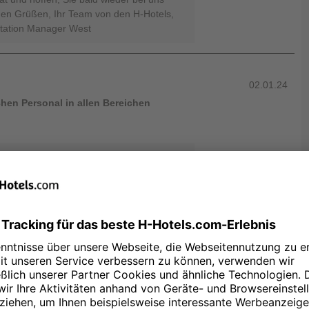
hen Grüßen, Ihr Team von den H-Hotels,
utation Manager West
02.01.24
chen Personal in allen Bereichen
 große Motivation für uns zu lesen, dass
astgeber hatten. Wir wissen Ihre
zen und würden uns über einen weiteren
Grüße aus Hannover, Ihr Team von den H-
ine Reputation Manager West
02.01.24
 der Zimmer, sehr gute Auswahl beim