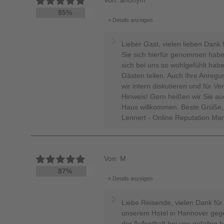
Von: anonym
85%
Details anzeigen
Lieber Gast, vielen lieben Dank 
Sie sich hierfür genommen habe
sich bei uns so wohlgefühlt hab
Gästen teilen. Auch Ihre Anreg
wir intern diskutieren und für V
Hinweis! Gern heißen wir Sie au
Haus willkommen. Beste Grüße,
Lennert - Online Reputation Ma
Von: M
87%
Details anzeigen
Liebe Reisende, vielen Dank für 
unserem Hotel in Hannover gege
der Aufenthalt bei uns gefallen 