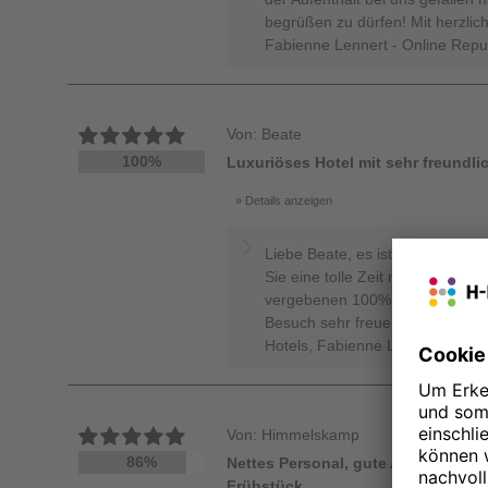
begrüßen zu dürfen! Mit herzlic
Fabienne Lennert - Online Rep
Von: Beate
100%
Luxuriöses Hotel mit sehr freundli
Details anzeigen
Liebe Beate, es ist wirklich eine
Sie eine tolle Zeit mit uns als G
vergebenen 100% sehr zu schät
Besuch sehr freuen. Herzliche 
Hotels, Fabienne Lennert - Onl
Von: Himmelskamp
86%
Nettes Personal, gute Ausstattung
Frühstück