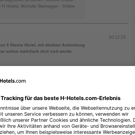
H-Hotels, Michelle Steinegger - Online
20.12.23
es 4 Sterne Hotel, mit direkter Anbindung
war schon mehrfach dort und werde
 zu lesen, dass unser Team Ihnen einen
konnte und Sie sich bei uns im Hause
agt "Danke" für dieses tolle Lob,
eingeschlagenen Weg weiterzugehen.
rem nächsten Besuch erneut in unserem
 Beste Grüße aus Hannover, Ihr Team von
r - online Reputation Assistent West