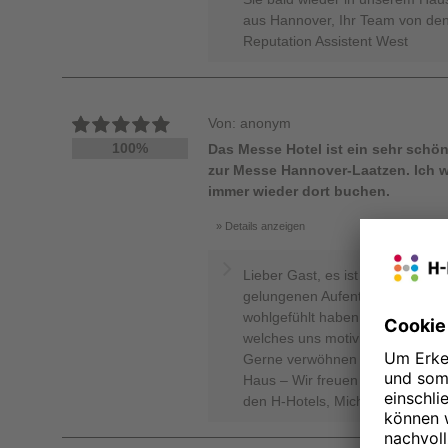
aus Hannover, Ihr Team von den 
Reputation Assistent West
Von: anonym
100%
Das Messe Hotel ist ein sehr schön
zur Messe Hannover-Laatzen. Ich 
immer wieder dort buchen.
Details anzeigen
Lieber Gast, es ist wirklich toll
gelungenen Aufenthalt bereiten 
wohlgefühlt haben. Unser Team s
welches uns motiviert unseren 
Gerne verwöhnen wir Sie bei Ih
Haus – Wir freuen uns auf Sie!
den H-Hotels, Michelle Steinegge