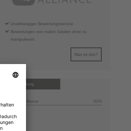
Unabhängiger Bewertungsservice
Bewertungen von realen Gästen ohne zu
manipulieren
Was ist das?
Gesamtbewertung
Customer Alliance
91%