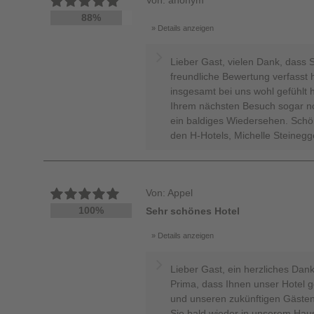
Von: anonym
88%
Details anzeigen
Lieber Gast, vielen Dank, dass 
freundliche Bewertung verfasst 
insgesamt bei uns wohl gefühlt h
Ihrem nächsten Besuch sogar no
ein baldiges Wiedersehen. Sch
den H-Hotels, Michelle Steinegg
Von: Appel
100%
Sehr schönes Hotel
Details anzeigen
Lieber Gast, ein herzliches Da
Prima, dass Ihnen unser Hotel ge
und unseren zukünftigen Gästen 
Sie bald wieder in unserem Ha