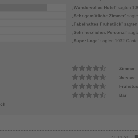
„
Wundervolles Hotel
” sagten 1
„
Sehr gemütliche Zimmer
” sagt
„
Fabelhaftes Frühstück
” sagte
„
Sehr herzliches Personal
” sag
„
Super Lage
” sagten 1032 Gäste
Zimmer
Service
Frühstü
Bar
ich