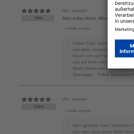
Von: anonym
94%
Sehr tolles Hotel. Würde wiederko
Details anzeigen
Lieber Gast, unser Team sagt "D
uns stets, unseren Gästen ein 
freuen uns sehr solche netten 
uns auf Ihren nächsten Aufentha
Beste Grüße aus Hannover, Ihr 
Steinegger - Online Reputation 
Von: anonym
100%
Details anzeigen
Sehr geehrter Gast, herzlichen 
uns sehr, dass unser Hotel Ihre