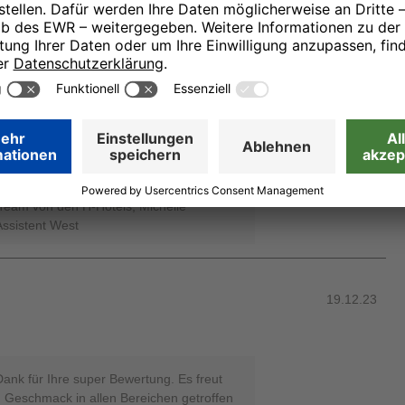
19.12.23
mmen.
anke" für dieses tolle Lob! Wir bemühen
willkommenes Gefühl zu geben und wir
Kommentare lesen zu dürfen! Wir freuen
lt, wo wir Sie erneut begeistern möchten.
Team von den H-Hotels, Michelle
Assistent West
19.12.23
Dank für Ihre super Bewertung. Es freut
n Geschmack in allen Bereichen getroffen