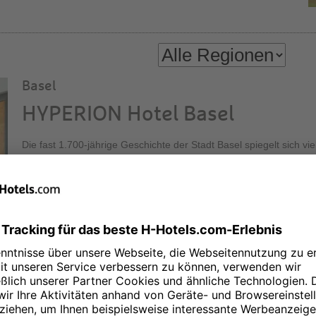
Basel
HYPERION Hotel Basel
Die fast 1.700-jährige Geschichte der Stadt Basel spiegelt sich vie
Rhein. Hinzu kommen rund zahlreiche Museen, Galerien und 30 
der wichtigsten Kunstmessen der Welt. Lernen Sie die Stadt ken
komfortabel im HYPERION Hotel Basel! Entspannte Atmosphäre un
Aussicht bietet unsere Executive Lounge in der 30. Etage des üb
Messeturms.
Berlin