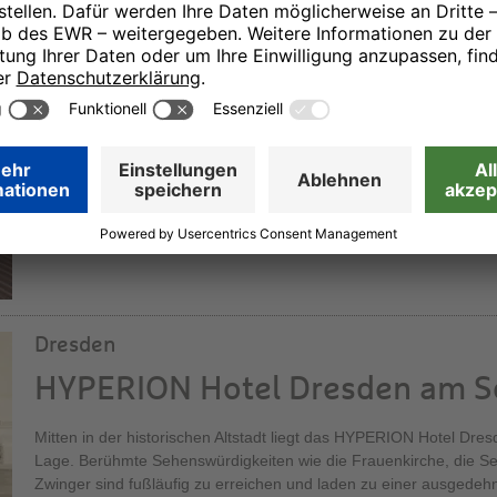
HYPERION Hotel Berlin
Wohin sich der Blick in Berlin auch wendet, im Herzen der Haupts
zahlreiche sehenswerte oder historische, bedeutsame Gebäude u
in Berlin Wilmersdorf gelegen und in der Nähe des Kurfürstendamm
seiner unnachahmlichen Weise erleben.
Dresden
HYPERION Hotel Dresden am S
Mitten in der historischen Altstadt liegt das HYPERION Hotel Dres
Lage. Berühmte Sehenswürdigkeiten wie die Frauenkirche, die S
Zwinger sind fußläufig zu erreichen und laden zu einer ausgedeh