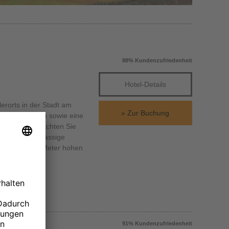
88% Kundenzufriedenheit
Hotel-Details
lerorts in der Stadt am
Zur Buchung
Theaterbühnen sowie eine
nen und übernachten Sie
d eine erstklassige
er einhundert Meter hohen
91% Kundenzufriedenheit