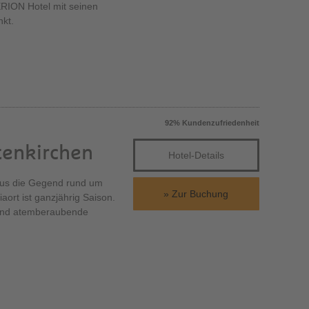
RION Hotel mit seinen
nkt.
92% Kundenzufriedenheit
tenkirchen
Hotel-Details
aus die Gegend rund um
Zur Buchung
ort ist ganzjährig Saison.
 und atemberaubende