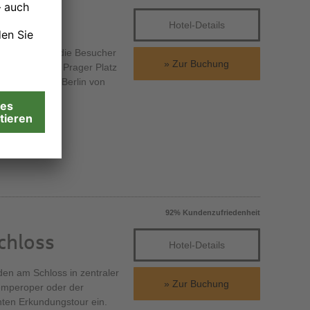
Hotel-Details
tadt erwarten die Besucher
Zur Buchung
nd Plätze. Am Prager Platz
s, lässt sich Berlin von
92% Kundenzufriedenheit
chloss
Hotel-Details
den am Schloss in zentraler
Zur Buchung
emperoper oder der
nten Erkundungstour ein.