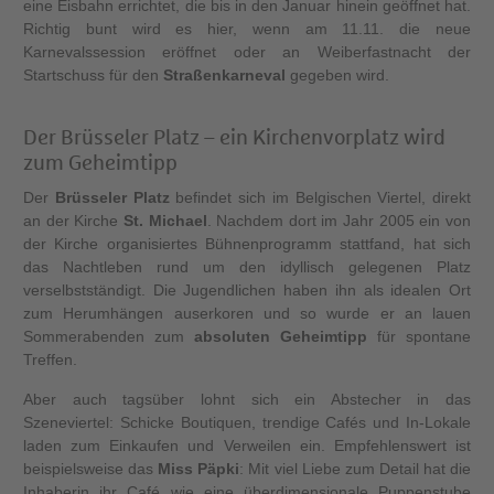
eine Eisbahn errichtet, die bis in den Januar hinein geöffnet hat.
Richtig bunt wird es hier, wenn am 11.11. die neue
Karnevalssession eröffnet oder an Weiberfastnacht der
Startschuss für den
Straßenkarneval
gegeben wird.
Der Brüsseler Platz – ein Kirchenvorplatz wird
zum Geheimtipp
Der
Brüsseler Platz
befindet sich im Belgischen Viertel, direkt
an der Kirche
St. Michael
. Nachdem dort im Jahr 2005 ein von
der Kirche organisiertes Bühnenprogramm stattfand, hat sich
das Nachtleben rund um den idyllisch gelegenen Platz
verselbstständigt. Die Jugendlichen haben ihn als idealen Ort
zum Herumhängen auserkoren und so wurde er an lauen
Sommerabenden zum
absoluten Geheimtipp
für spontane
Treffen.
Aber auch tagsüber lohnt sich ein Abstecher in das
Szeneviertel: Schicke Boutiquen, trendige Cafés und In-Lokale
laden zum Einkaufen und Verweilen ein. Empfehlenswert ist
beispielsweise das
Miss Päpki
: Mit viel Liebe zum Detail hat die
Inhaberin ihr Café wie eine überdimensionale Puppenstube