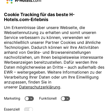
Das Frühstücksbuffet wurde von vielen als „
sehr gut
“
befunden. Im Sinne des
Preis-Leistungs-Verhältnis
waren
sich die Gäste einig, sie haben auch dieses vorwiegend als
„
sehr gut
“ bewertet.
» Zur Buchung
H-Hotels.com ist Sponsor des Fußballvereins