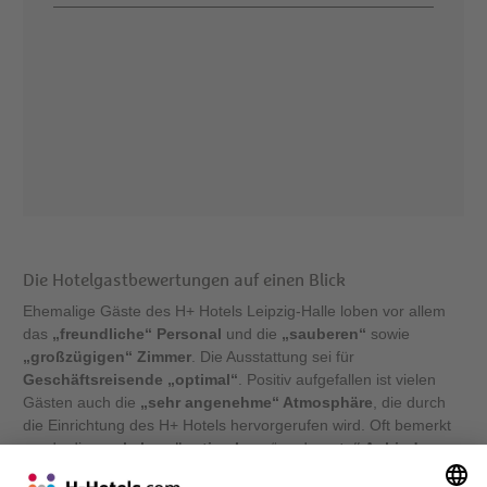
Die Hotelgastbewertungen auf einen Blick
Ehemalige Gäste des H+ Hotels Leipzig-Halle loben vor allem
das
„freundliche“ Personal
und die
„sauberen“
sowie
„großzügigen“ Zimmer
. Die Ausstattung sei für
Geschäftsreisende „optimal“
. Positiv aufgefallen ist vielen
Gästen auch die
„sehr angenehme“ Atmosphäre
, die durch
die Einrichtung des H+ Hotels hervorgerufen wird. Oft bemerkt
wurde die „
verkehrsgünstige Lage
“ und
„gute“ Anbindung
,
die ebenfalls vor allem für Businessreisende günstig erscheint.