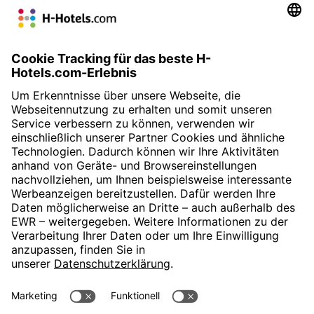
die ebenfalls vor allem für Businessreisende günstig erscheint.
Das Frühstücksbuffet wurde von vielen als „
sehr gut
“
befunden. Im Sinne des
Preis-Leistungs-Verhältnis
waren
sich die Gäste einig, sie haben auch dieses vorwiegend als
„
sehr gut
“ bewertet.
» Zur Buchung
H-Hotels.com ist Sponsor des Fußballvereins