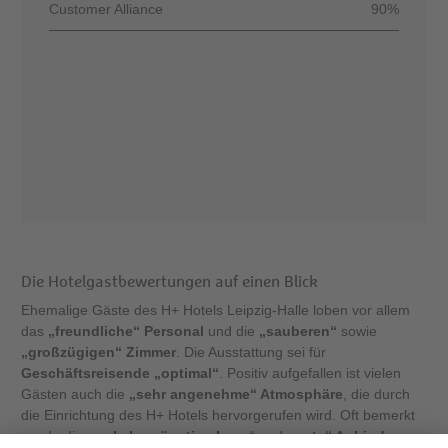
Customer Alliance
90%
Die Hotelgastbewertungen auf einen Blick
Ehemalige Gäste des H+ Hotels Leipzig-Halle loben vor allem
das
„freundliche“ Personal
und die
„sauberen“
sowie
„großzügigen“ Zimmer
. Die Ausstattung sei für
Geschäftsreisende „optimal“
. Positiv aufgefallen ist vielen
Gästen auch die
„sehr angenehme“ Atmosphäre
, die durch
die Einrichtung des H+ Hotels hervorgerufen wird. Oft bemerkt
wurde die „
verkehrsgünstige Lage
“ und
„gute“ Anbindung
,