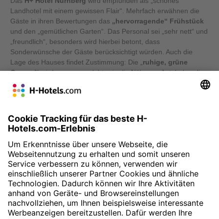
Das
H+ Hotel Nürnberg
wird empfunden als „schönes
Landhotel mit einem gewissen Flair“. Mehrfach erwähnen die
Gäste in ihren Bewertungen das
„hervorragende“ Frühstück
und den „gemütlichen Garten“. Das Personal sei „sehr nett“ und
„freundlich“, besonders wird hierbei betont, dass
Sonderwünsche der Gäste berücksichtigt würden. Auch die
Lage des Hauses findet Zustimmung: Die „
ruhige, grüne
Gegend
“ wird genauso gelobt, wie die Nähe zur Autobahn, die
als praktisch wahrgenommen wird. In ihren Beurteilungen
merken die Gäste an, dass sie das H+ Hotel Nürnberg „
wirklich
empfehlenswert
“ finden oder „jederzeit wieder ein Hotelzimmer
buchen“ würden. Zusammenfassend lässt sich zitieren: Ich
„
komme ganz bestimmt mal wieder
“, „
bravo!
“.
» Zur Buchung