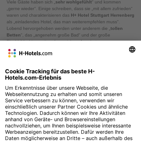
Viele Gäste haben sich „
sehr wohlgefühlt
“ und kommen
„gerne wieder“. Einige schreiben, dass sie „mit allem zufrieden“
waren und charakterisieren das
H+ Hotel Stuttgart Herrenberg
als „einladendes Hotel, das man weiterempfehlen muss“.
Lobend hervorgehoben werden unter anderem die „
tollen
Betten
“, das „angenehm große Bad“ und der große
Flachbildschirm „mit umfangreichem Angebot an
Fernsehsendern“. Pluspunkte sammelt das H+ Hotel Stuttgart
Herrenberg auch für sein „
freundliches Personal
“, das
„zuvorkommend“ und „jederzeit ansprechbar“ ist. Auch die
kostenlosen Parkmöglichkeiten
kommen bei den Reisenden
gut an.
» Zur Buchung