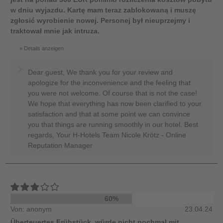
w dniu wyjazdu. Kartę mam teraz zablokowaną i muszę
zgłosić wyrobienie nowej. Personej był nieuprzejmy i
traktował mnie jak intruza.
Details anzeigen
Dear guest, We thank you for your review and
apologize for the inconvenience and the feeling that
you were not welcome. Of course that is not the case!
We hope that everything has now been clarified to your
satisfaction and that at some point we can convince
you that things are running smoothly in our hotel. Best
regards, Your H-Hotels Team Nicole Krötz - Online
Reputation Manager
60%
Von: anonym
23.04.24
Überteuertes Frühstück, würde nicht nochmal mit