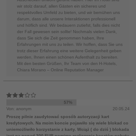
wir stolz darauf, allen Gästen ein sicheres und
respektvolles Umfeld zu bieten, und wir bemühen uns
darum, dass alle unsere Interaktionen professionell
und höflich sind. Wir bedauern zutiefst, falls dies nicht
der Fall gewesen sein sollte! Nochmals vielen Dank,
dass Sie sich die Zeit genommen haben, Ihre
Erfahrungen mit uns zu teilen. Wir hoffen, dass Sie uns
trotz dieser Erfahrung eine weitere Gelegenheit geben
werden, Ihnen einen schönen Aufenthalt zu bereiten.
Mit den besten Grüßen, Ihr Team von den H-Hotels,
Chiara Morano – Online Reputation Manager
57%
Von: anonym
20.05.24
Proszę pilnie zaudytować sposób autoryzacji kart
kredytowych. Na moim koncie pojawiło się wiele blokad co
uniemożliwiło korzystanie z karty. Wciąż ( do dziś ) blokada
jest na ponad 300 EUR pomimo rozliczenia kosztów pobytu