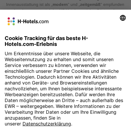
Innenausstattung ist als „
modern
“ und „
zeitgemäß
“ empfunden
worden. Insgesamt wird das H2 Hotel von vielen Gästen als
„ansprechend“ mit „Wohlfühlfaktor“ und als „sehr sauber“ mit
„
reichhaltigem Frühstück
“ bewertet. Reisende, die hier
übernachtet haben, würden die Unterkunft weiterempfehlen, da
das
Preis-Leistungs-Verhältnis „perfekt“
sei und das Haus
insgesamt „gut organisiert“ erscheint.
» Zur Buchung