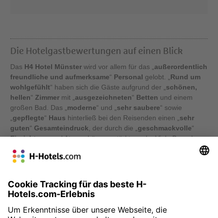
Die Hotelgastbewertungen auf einen Blick
Das
H4 Hotel Münster
wird vor allem für das „
außerordentlich
freundliche und aufmerksame
“
Personal
gelobt. „
Rund um
wohlgefühlt
“ haben sich die Gäste aufgrund der „
schönen,
hellen
“
Zimmer
mit „
ausgezeichneten
“
Betten
und einem
großen Bad. Das „
moderne
“ und „
sehr saubere
“ sowie
„
gepflegte
“
Haus
hinterließ bei den Reisenden einen „
sehr
guten
“
Gesamteindruck
, der durch die „
geschmackvolle
“
Einrichtung
und Atmosphäre verstärkt wurde. Viele Besucher
würden das Hotel weiterempfehlen und aufgrund des „
sehr
guten
“
Frühstücks
auf der Sonnenterrasse erneut buchen. Die
zentrale Lage des „
urbanen Hotels inmitten des
historischen Stadtkerns
“ hat keine negativen Auswirkungen
auf die „
angenehme Ruhe
“ in der Unterkunft.