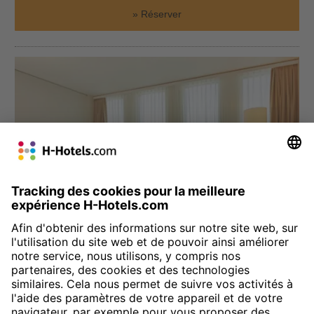
Réserver
München
H4 Hotel München Messe