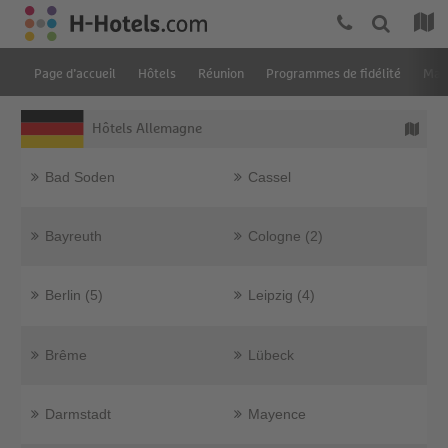
Page d’accueil
Hôtels
Réunion
Programmes de fidélité
Ma r
Hôtels Allemagne
Bad Soden
Cassel
Bayreuth
Cologne (2)
Berlin (5)
Leipzig (4)
Brême
Lübeck
Darmstadt
Mayence