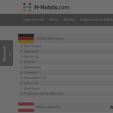
Page d’accueil
Hôtels
Réunion
Programmes de fidélit
Hôtels Allemagne
Bad Soden
Réserver
Bayreuth
Berlin (5)
Brême
Darmstadt
Dresden
Düsseldorf (2)
Erfurt (2)
Eschborn
Francfort sur le Main (4)
Hôtels Autriche