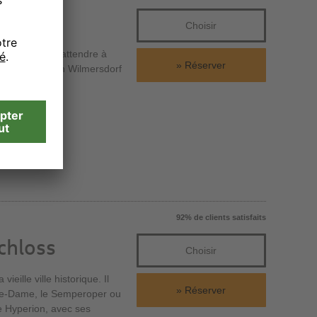
Choisir
eurs peuvent s'attendre à
Réserver
r Platz à Berlin Wilmersdorf
e inimitable.
92% de clients satisfaits
chloss
Choisir
eille ville historique. Il
Réserver
tre-Dame, le Semperoper ou
ne Hyperion, avec ses