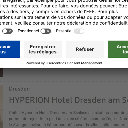
HYPERION Hotel Berlin
Là où se pose le regard à Berlin, au cœur de la capitale, les visit
plein de bâtiments ou places intéressants et historiques. Au Prage
et à proximité du Kurfürstendamm, Berlin peut être vécu de manièr
Dresden
HYPERION Hotel Dresden am S
L’hôtel Hyperion Hotel Dresden am Schloss est situé au cœur de la vi
permet de rejoindre à pied des sites célèbres comme l’église No
le Zwinger, invitant à flâner pour découvrir la ville. L'hôtel moder