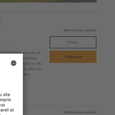
88% de clients satisfaits
Choisir
en de nombreux endroits de
Réserver
t 30 scènes de théâtre,
 monde. Découvrez la ville
xecutive Lounge, situé au
ffre une atmosphère
91% de clients satisfaits