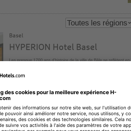
Basel
HYPERION Hotel Basel
Les presque 1700 ans d'histoire de la ville de Bâle se reflètent 
la cité rhénane. À cela s'ajoutent de nombreux musées, galeries e
ainsi que l'une des plus prestigieuses foire d'art contemporain du
et séjournez confortablement à l'HYPERION Hotel Basel ! Notre E
30e étage de la tour de la foire, haute de plus de cent mètres, o
détendue et une vue de premier ordre.
Berlin