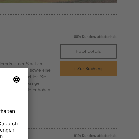
88% Kundenzufriedenheit
Hotel-Details
lerorts in der Stadt am
Zur Buchung
Theaterbühnen sowie eine
nen und übernachten Sie
d eine erstklassige
er einhundert Meter hohen
91% Kundenzufriedenheit