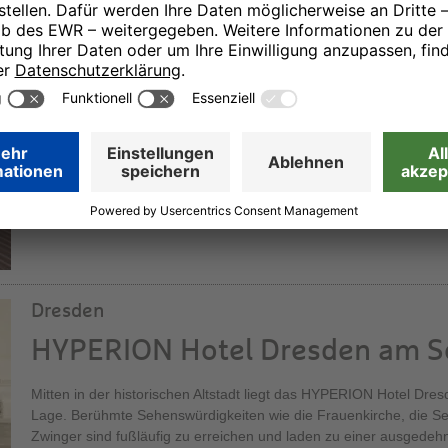
HYPERION Hotel Berlin
Wohin sich der Blick in Berlin auch wendet, im Herzen der Haupts
zahlreiche sehenswerte oder historische, bedeutsame Gebäude u
in Berlin Wilmersdorf gelegen und in der Nähe des Kurfürstendamm
seiner unnachahmlichen Weise erleben.
Dresden
HYPERION Hotel Dresden am S
Mitten in der historischen Altstadt liegt das HYPERION Hotel Dres
Lage. Berühmte Sehenswürdigkeiten wie die Frauenkirche, die S
Zwinger sind fußläufig zu erreichen und laden zu einer ausgedeh