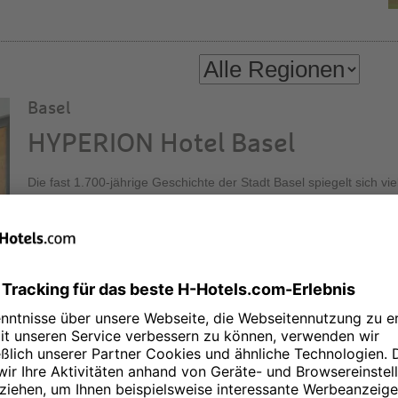
Basel
HYPERION Hotel Basel
Die fast 1.700-jährige Geschichte der Stadt Basel spiegelt sich vie
Rhein. Hinzu kommen rund zahlreiche Museen, Galerien und 30 
der wichtigsten Kunstmessen der Welt. Lernen Sie die Stadt ken
komfortabel im HYPERION Hotel Basel! Entspannte Atmosphäre un
Aussicht bietet unsere Executive Lounge in der 30. Etage des üb
Messeturms.
Berlin