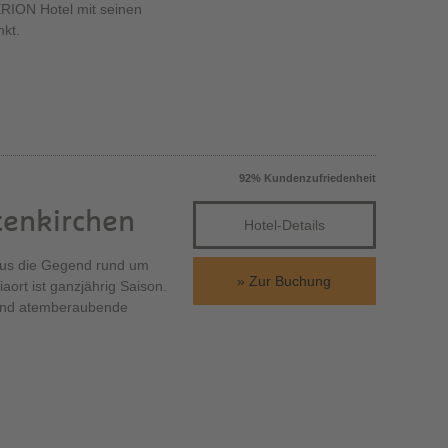
RION Hotel mit seinen
nkt.
92% Kundenzufriedenheit
tenkirchen
Hotel-Details
aus die Gegend rund um
Zur Buchung
ort ist ganzjährig Saison.
 und atemberaubende