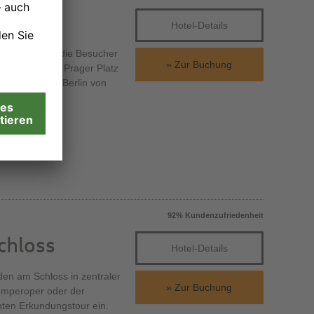
Hotel-Details
tadt erwarten die Besucher
Zur Buchung
nd Plätze. Am Prager Platz
s, lässt sich Berlin von
92% Kundenzufriedenheit
chloss
Hotel-Details
den am Schloss in zentraler
Zur Buchung
emperoper oder der
nten Erkundungstour ein.