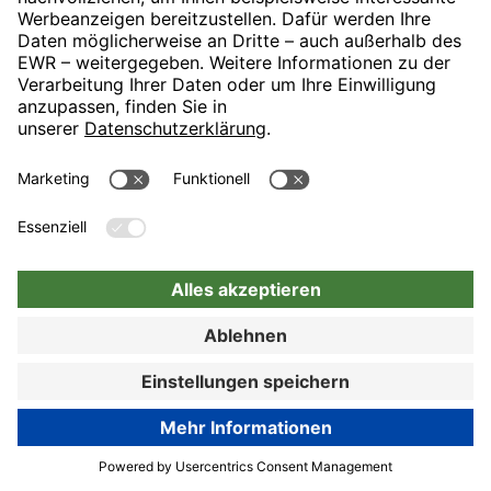
München mit direktem U-Bahn-Anschluss an die Münchner
Innenstadt. Unser Haus ist idealer Ausgangspunkt für Ihren
Messebesuch, Ihre Geschäftsreise oder Ihren Münchenbesuch.
89% Kundenzufriedenheit
Hotel-Details
Zur Buchung
Zur Buchung