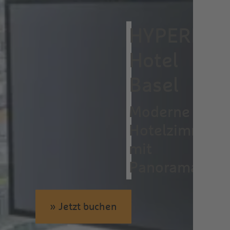
HYPERION
Hotel
Basel
Moderne
Hotelzimmer
mit
Panoramablic
» Jetzt buchen