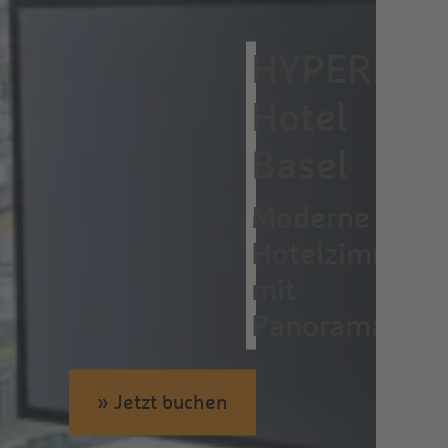
HYPERION
Hotel
Basel
Moderne
Hotelzimmer
mit
Panoramablic
» Jetzt buchen