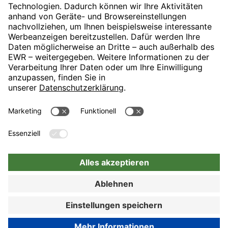
H-Hotels.com ist Sponsor des Fußballvereins
Folgt H-Hotels.com für News und Infos auf folgenden Seiten