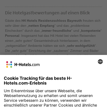
Die Hotelgastbewertungen auf einen Blick
Gäste des
H4 Hotels Residenzschloss Bayreuth
freuten sich
sehr über den „
netten Empfang
“ und das „problemlose
Einchecken“ durch das „
immer freundliche
“ und „
kompetente
“
Personal
. Insgesamt hat das H4 Hotel bei vielen Reisenden
einen „sehr guten“ Gesamteindruck hinterlassen, in dem
„zeitgemäßen“ Ambiente hätten sie sich „
sehr wohlgefühlt
“.
Die „sehr gute“ Einrichtung der „sauberen“ Zimmer und Bäder
trug wohl maßgeblich zur „angenehmen Atmosphäre“ bei.
Gelobt werden auch das „
reichhaltige
“
Frühstück
und die
„sehr gute“ Lage des Hotels, das sich in der Nähe des
Zentrums von Bayreuth befindet. Pluspunkte bringen ebenso
der kostenlose Fahrradverleih sowie der „
ruhige
“
Garten
zum
„
Entspannen
“.
» Zur Buchung