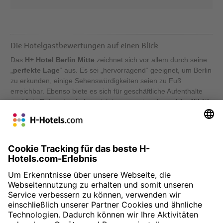
Die Hotelgastbewertungen auf einen Blick
Das
H+ Hotel Berlin Mitte
zeichnet sich vor allem durch seine
„
perfekte Lage
“ aus. Es sei „hervorragend“ geeignet, um Berlin
zu erkunden, einige Sehenswürdigkeiten seien zu Fuß
erreichbar. Ebenso biete es sich für geschäftliche Aufenthalte
an. Viele Reisenden haben sich insgesamt „
sehr wohlgefühlt
“,
das Personal wird als „sehr freundlich“, „aufmerksam“ und
„hilfsbereit“ beschrieben. Sowohl die Zimmer, als auch das
Hotel seien „ordentlich“, „sauber“ und „modern“. Einige
ehemalige Gäste merken zudem das „mehr als ausreichende“
und
„ausgesprochen gute“ Frühstück
an.
» Zur Buchung