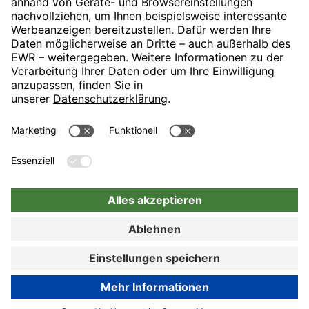
H-Hotels.com ist Sponsor des Fußballvereins
Folgt H-Hotels.com für News und Infos auf folgenden Seiten