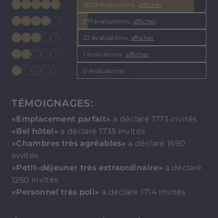
3029 évaluations,
afficher
271 évaluations,
afficher
22 évaluations,
afficher
1 évaluations,
afficher
0 évaluations,
TÉMOIGNAGES:
«Emplacement parfait»
a déclaré 1773 invités
«Bel hôtel»
a déclaré 1735 invités
«Chambres très agréables»
a déclaré 1690
invités
«Petit-déjeuner très extraordinaire»
a déclaré
1250 invités
«Personnel très poli»
a déclaré 1714 invités