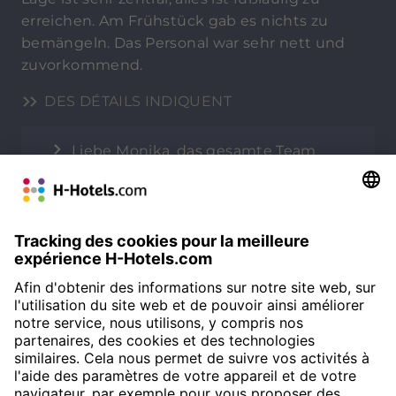
erreichen. Am Frühstück gab es nichts zu
bemängeln. Das Personal war sehr nett und
zuvorkommend.
DES DÉTAILS INDIQUENT
Liebe Monika, das gesamte Team
möchte sich ganz herzlich für Ihre
großartige Bewertung bedanken. Es gibt
nichts Schöneres für uns, als zufriedene
und glückliche Gäste, die sich
wohlgefühlt haben und uns in positiver
Erinnerung behalten. Empfehlen Sie uns
gerne weiter. W Beste Grüße, Ihr Team
von den H-Hotels, Michelle Steinegger -
online Reputation Assistent West