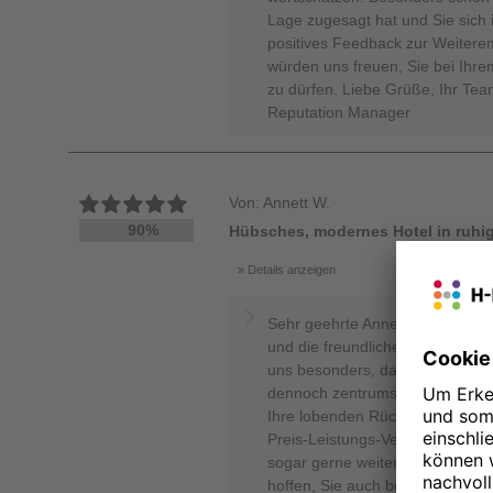
Lage zugesagt hat und Sie sich 
positives Feedback zur Weiterem
würden uns freuen, Sie bei Ihr
zu dürfen. Liebe Grüße, Ihr Tea
Reputation Manager
Von: Annett W.
90%
Hübsches, modernes Hotel in ruhig
Details anzeigen
Sehr geehrte Annett, herzlichen
und die freundlichen Worte zu I
uns besonders, dass Ihnen unser
dennoch zentrumsnaher Lage so 
Ihre lobenden Rückmeldungen z
Preis-Leistungs-Verhältnis sehr.
sogar gerne weiterempfehlen wür
hoffen, Sie auch bei Ihrem nächs