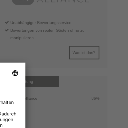
Unabhängiger Bewertungsservice
Bewertungen von realen Gästen ohne zu
manipulieren
Was ist das?
Gesamtbewertung
Customer Alliance
86%