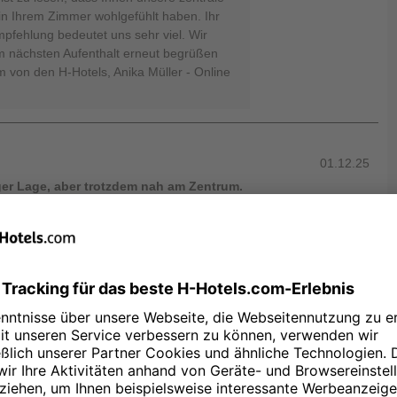
in Ihrem Zimmer wohlgefühlt haben. Ihr
pfehlung bedeutet uns sehr viel. Wir
em nächsten Aufenthalt erneut begrüßen
m von den H-Hotels, Anika Müller - Online
01.12.25
er Lage, aber trotzdem nah am Zentrum.
 Dank für Ihre hervorragende Bewertung
hrem Aufenthalt in unserem Haus. Es freut
 modernes Hotel in ruhiger, aber
gut gefallen hat. Ebenso schätzen wir
ur Sauberkeit, dem Service und dem
 Dass Sie Ihre positiven Erfahrungen
den, erfüllt uns mit großer Freude. Wir
ten Besuch in Erfurt wieder bei uns