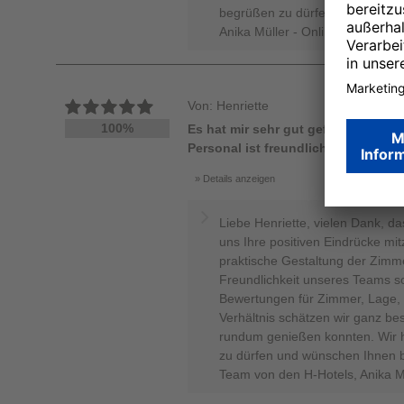
begrüßen zu dürfen. Mit besten
Anika Müller - Online Reputati
Von: Henriette
100%
Es hat mir sehr gut gefallen. Zimm
Personal ist freundlich.
Details anzeigen
Liebe Henriette, vielen Dank, d
uns Ihre positiven Eindrücke mit
praktische Gestaltung der Zimme
Freundlichkeit unseres Teams s
Bewertungen für Zimmer, Lage, S
Verhältnis schätzen wir ganz be
rundum genießen konnten. Wir h
zu dürfen und wünschen Ihnen bi
Team von den H-Hotels, Anika M