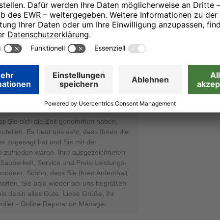
 Grüßen, Ihr Team von den H-Hotels,
on Manager
01.12.25
er sind praktisch aufgebaut und das
ass Sie sich die Zeit genommen haben,
zuteilen. Es freut uns sehr, dass Ihnen die
r zugesagt hat und Sie mit der
o zufrieden waren. Ihre ausgezeichneten
auberkeit, Service und Preis-Leistungs-
sonders. Schön, dass Sie Ihren Aufenthalt
offen, Sie bald wieder bei uns begrüßen
s dahin alles Gute. Liebe Grüße, Ihr
üller - Online Reputation Manager