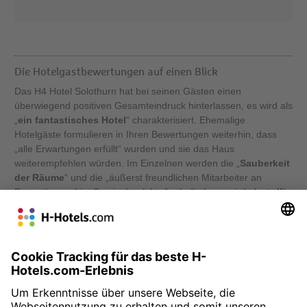
Die Hotelgastbewertungen auf einen Blick
Das H4 Hotel Solothurn hat bei seinen Gästen einen
überwiegend positiven Gesamteindruck hinterlassen, es wird als
„
ein fantastisches Hotel
“ charakterisiert. Ehemalige
Hotelgäste formulieren in Ihren Bewertungen weiterhin, dass
„alle Erwartungen erfüllt“ wurden und sie das Haus
weiterempfehlen würden.
Im Einzelnen
werden die „
Sauberkeit
der Räume
“ und die „äußerst freundlichen Mitarbeiter an
Rezeption und im Service“ gelobt. Auch die Lage wird als „
toll
“
oder gar „
perfekt
“ bezeichnet, die Altstadt sei „gut zu Fuß
erreichbar“. Neben dem „
reichhaltigen Frühstücksbuffet
“
findet auch das „
sehr gute Essen
“ von der Speisenkarte
Anklang. Insgesamt fühle man sich im H4 Hotel Solothurn „gut
aufgehoben und freundlich behandelt“.
» Zur Buchung