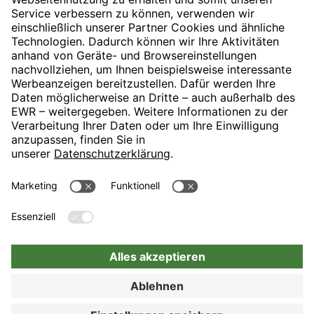
H-Hotels.com ist Sponsor des Fußballvereins
Folgt H-Hotels.com für News und Infos auf folgenden Seiten