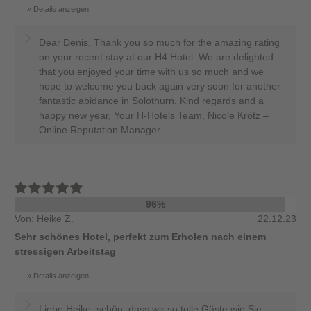
Details anzeigen
Dear Denis, Thank you so much for the amazing rating
on your recent stay at our H4 Hotel. We are delighted
that you enjoyed your time with us so much and we
hope to welcome you back again very soon for another
fantastic abidance in Solothurn. Kind regards and a
happy new year, Your H-Hotels Team, Nicole Krötz –
Online Reputation Manager
96%
Von: Heike Z.
22.12.23
Sehr schönes Hotel, perfekt zum Erholen nach einem
stressigen Arbeitstag
Details anzeigen
Liebe Heike, schön, dass wir so tolle Gäste wie Sie