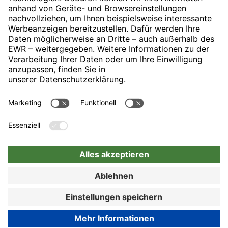
H-Hotels.com ist Sponsor des Fußballvereins
Folgt H-Hotels.com für News und Infos auf folgenden Seiten