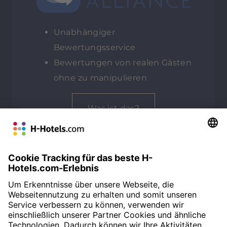
Unabhängiger
Bewertungsservice
Bewertungen von realen Gästen
ohne zu manipulieren
Was ist das?
GESAMTBEWERTUNG
Customer Alliance
92%