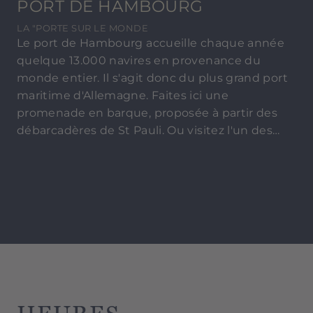
PORT DE HAMBOURG
LA "PORTE SUR LE MONDE
Le port de Hambourg accueille chaque année
quelque 13.000 navires en provenance du
monde entier. Il s'agit donc du plus grand port
maritime d'Allemagne. Faites ici une
promenade en barque, proposée à partir des
débarcadères de St Pauli. Ou visitez l'un des
bateaux-musées remarquables, comme le
voilier Rickmer Rickmers datant du 19e siècle.
Les débarcadères de St. Pauli sont à environ 15
minutes en voiture de l'HYPERION Hotel
Hamburg.