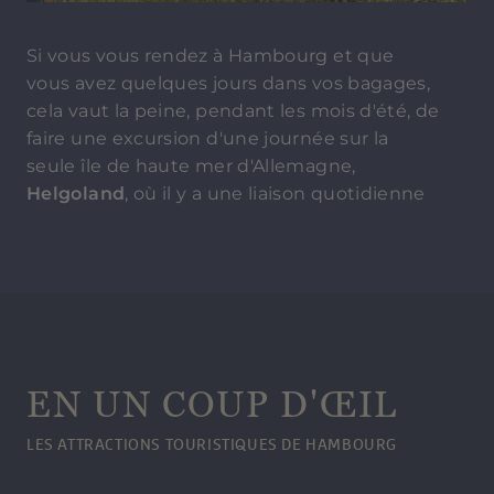
Si vous vous rendez à Hambourg et que
vous avez quelques jours dans vos bagages,
cela vaut la peine, pendant les mois d'été, de
faire une excursion d'une journée sur la
seule île de haute mer d'Allemagne,
Helgoland
, où il y a une liaison quotidienne
par catamaran directement depuis le port
de Hambourg.
Mais les environs immédiats offrent
également de belles destinations
d'excursion, comme par exemple
l'
installation d'accueil des bateaux
à Wedel.
EN UN COUP D'ŒIL
Lüneburg, Lübeck ou encore Stade sont des
villes charmantes qui méritent une visite au
LES ATTRACTIONS TOURISTIQUES DE HAMBOURG
départ de Hambourg. Elles séduisent les
visiteurs par leur architecture bien