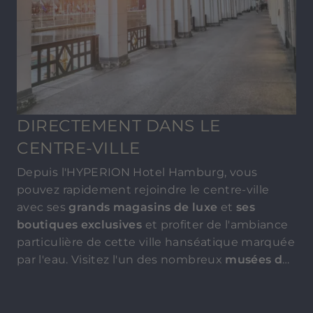
DIRECTEMENT DANS LE
CENTRE-VILLE
Depuis l'HYPERION Hotel Hamburg, vous
pouvez rapidement rejoindre le centre-ville
avec ses
grands magasins de luxe
et
ses
boutiques exclusives
et profiter de l'ambiance
particulière de cette ville hanséatique marquée
par l'eau. Visitez l'un des nombreux
musées de
la ville
, comme le "Museum der Arbeit", situé à
proximité de la gare, ou la "Hamburger
Kunsthalle". Une
visite du "Hamburger Michel
",