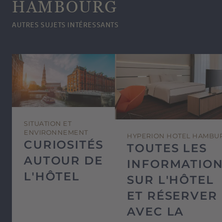
HAMBOURG
19h30
AUTRES SUJETS INTÉRESSANTS
SITUATION ET
ENVIRONNEMENT
HYPERION HOTEL HAMBU
CURIOSITÉS
TOUTES LES
AUTOUR DE
INFORMATIO
L'HÔTEL
SUR L'HÔTEL
ET RÉSERVER
AVEC LA