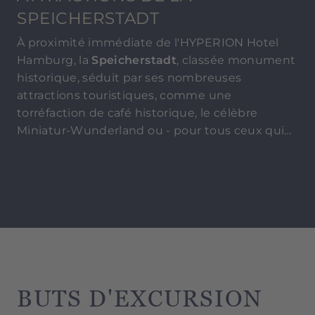
SPEICHERSTADT
À proximité immédiate de l'HYPERION Hotel
Hamburg, la
Speicherstadt
, classée monument
historique, séduit par ses nombreuses
attractions touristiques, comme une
torréfaction de café historique, le célèbre
Miniatur-Wunderland ou - pour tous ceux qui
aiment se faire peur - le Hamburg Dungeon. Et
le soir, les nombreuses comédies musicales,
théâtres et salles de concert de la ville ainsi que
la vie nocturne sur la tristement célèbre
Reeperbahn
attirent les visiteurs.
BUTS D'EXCURSION