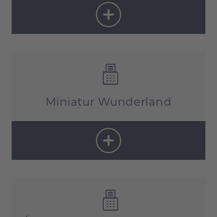
Visites guidées :
la plupart du temps tous les jours 10h –
17h
(en fonction des activités de jeu)
Billets à réserver jusqu'à 12 semaines à
l'avance
Miniatur Wunderland
Lundi :
8h30 – 20h
Mardi & mercredi :
9h – 19h
Jeudi :
8h30 – 18h30