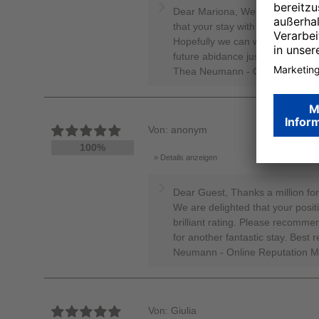
Dear Mariona, We are thankful f
that your stay with us was associ
Hopefully we can welcome you 
future abidance just as enjoyab
Thea Neumann - Online Reputa
Von: anonym
100%
Details anzeigen
Dear Guest, Thanks a million for 
We are delighted that your posi
brilliant rating. Please recomm
for another fantastic stay. Best
Neumann - Online Reputation 
Von: Giulia