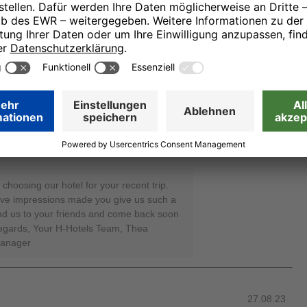
or your great rating and happy to know
ated with delightful impressions.
back again someday and enable your
le. Best regards, Your H-Hotels Team,
tion Manager
28.08.23
choosing our hotel for your recent trip.
tive impressions made you give us such a
end us to your friends and come back soon
 regards, Your H-Hotels Team, Thea
Manager
27.08.23