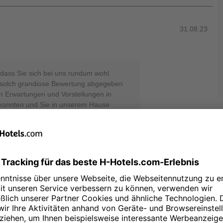
31.08.23
, dass Sie sich bei uns rundum wohl
e solch grandiose Bewertung abgegeben
n Erwartungen und Vorstellungen in
konnten und Sie in unserem Hause
en. Hoffentlich dürfen wir schon bald
n. Beste Grüße, Ihr Team von den H-
 Reputation Manager
29.08.23
taciones todo el rato