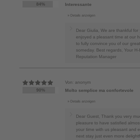
84%
Interessante
Details anzeigen
Dear Giulia, We are thankful for
enjoyed a pleasant time at our h
to fully convince you of our gr
someday. Best regards, Your H
Reputation Manager
Von: anonym
90%
Molto semplice ma confortevole
Details anzeigen
Dear Guest, Thank you very much
pleasure to have satisfied almos
your time with us pleasant and 
next stay just even more deligh