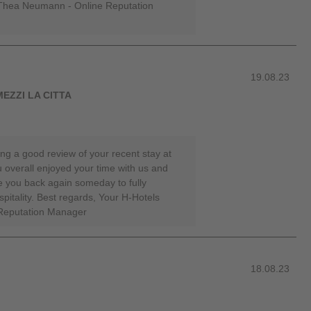
 Thea Neumann - Online Reputation
19.08.23
 MEZZI LA CITTA
ng a good review of your recent stay at
 overall enjoyed your time with us and
 you back again someday to fully
pitality. Best regards, Your H-Hotels
Reputation Manager
18.08.23