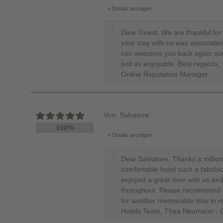
Details anzeigen
Dear Guest, We are thankful for
your stay with us was associated
can welcome you back again so
just as enjoyable. Best regard
Online Reputation Manager
Von: Salvatore
100%
Details anzeigen
Dear Salvatore, Thanks a million
comfortable hotel such a fabulou
enjoyed a great time with us and
throughout. Please recommend u
for another memorable stay in n
Hotels Team, Thea Neumann - O