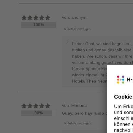
Von: anonym
100%
Details anzeigen
Lieber Gast, wir sind begeistert
fühlten und genau deshalb ein
haben. Wie schön, dass wir Ihre
vollem Umfang gerecht werden 
hervorragende Eindrücke sammelt
wieder einmal Ihr Gastgeber sei
Hotels, Thea Neumann - Online
Von: Mariona
90%
Guay, pero hay ruido de otras habi
Details anzeigen