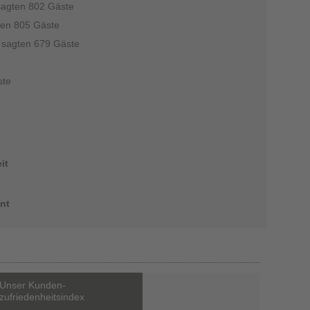
sagten 802 Gäste
ten 805 Gäste
”
sagten 679 Gäste
ste
it
nt
Unser Kunden-
zufriedenheitsindex