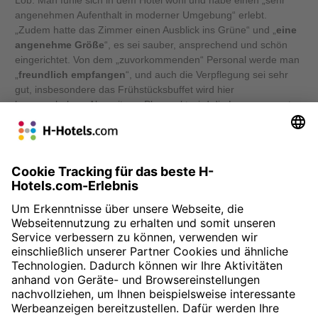
Lob. Man fühle sich in dem Hotel wohl und habe einen „sehr
angenehmen Aufenthalt in moderner Umgebung“ erlebt.
„Zudem hatte das Zimmer einen Ausblick ins Grüne“ und „
eine
angenehme Größe
“, es sei sauber, ansprechend und schön
eingerichtet. Von dem „zuvorkommenden“ Personal werde man
„
freundlich empfangen
“, und auch die Verpflegung sei sehr
gut, insbesondere das Frühstücksbuffet wird hier
hervorgehoben. Als weiterer Pluspunkt wird die Lage genannt,
die „Verbindung mit der Bahn“ sei gut und das Zentrum schnell
erreichbar. Insgesamt zeichne sich das Hotel durch ein „
sehr
gutes Preis-/ Leistungsverhältnis
“ aus, sodass die Gäste
„sehr gerne wieder kommen“ und das „
Haus bestens
weiterempfehlen
“.
» Zur Buchung