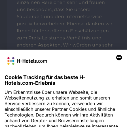
einzelnen Bereichen sehr und freuen
uns besonders, dass Sie unsere
Sauberkeit und den Internetservice
positiv hervorheben. Ebenso danken wir
Ihnen für Ihre offenen Einschätzungen
zum Preis-Leistungs-Verhältnis und
anderen Aspekten. Wir würden uns sehr
freuen, wenn Sie uns bei Ihrem nächsten
Besuch in Salzburg erneut Ihr Vertrauen
schenken. Bis dahin wünschen wir Ihnen
alles Gute. Mit besten Grüßen aus der
Mozartstadt Salzburg, Ihr Team von den
H-Hotels Sergej Rosenberg - Online
Reputation Manager
80%