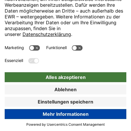
Von: anonym
11.06.25
Gut
DETAILS ANZEIGEN
Lieber Gast, vielen Dank für Ihren
kürzlichen Besuch im HYPERION Hotel
Salzburg und die damit verbundene
Bewertung. Es freut uns, dass wir Ihnen
ein guter Gastgeber waren und Sie sich
in unserem Hause wohlgefühlt haben.
Hoffentlich dürfen wir Sie bald wieder
bei uns begrüßen. Mit freundlichen
Grüßen, Ihr Team von den H-Hotels,
Christina Dinklage - Online Reputation
Manager
JETZT BUCHEN
Zur Buchung