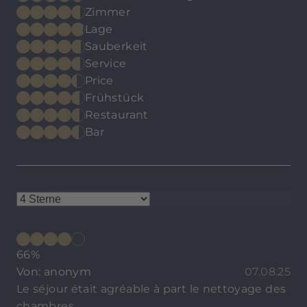
Zimmer
Lage
Sauberkeit
Service
Price
Frühstück
Restaurant
Bar
66%
Von: anonym
07.08.25
Le séjour était agréable à part le nettoyage des
chambres.