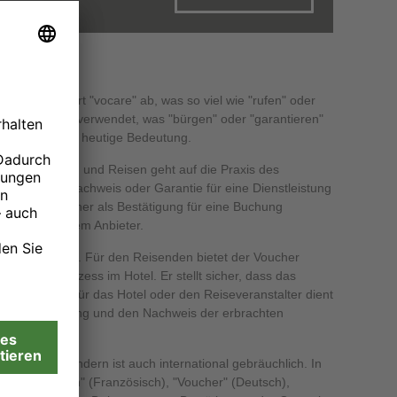
her?
ammt vom Wort "vocare" ab, was so viel wie "rufen" oder
en als "vouche" verwendet, was "bürgen" oder "garantieren"
nd erhielt seine heutige Bedeutung.
elbuchungen und Reisen geht auf die Praxis des
Dokument als Nachweis oder Garantie für eine Dienstleistung
wird der Voucher als Bestätigung für eine Buchung
senden und dem Anbieter.
viele Vorteile. Für den Reisenden bietet der Voucher
Check-in-Prozess im Hotel. Er stellt sicher, dass das
estellt wird. Für das Hotel oder den Reiseveranstalter dient
r die Abrechnung und den Nachweis der erbrachten
erwendet, sondern ist auch international gebräuchlich. In
nglisch), "bon" (Französisch), "Voucher" (Deutsch),