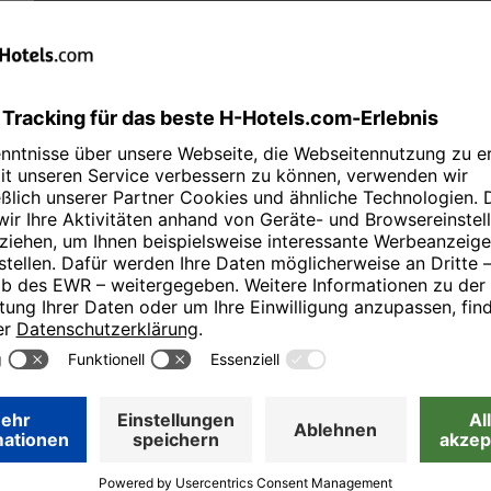
Woher kommt der Begriff Vouc
Der Begriff "Voucher" hat seine Ursprünge im Lateinischen und st
"aufrufen" bedeutet. Im Mittelalter wurde der Begriff im Englisch
bedeutete. Im Laufe der Zeit entwickelte sich der Begriff weiter u
Die Verwendung des Begriffs "Voucher" im Zusammenhang mit Hot
"Vouching" zurück, bei dem ein Gutschein oder ein schriftliches 
oder ein Produkt verwendet wird. In der Reise- und Hotelbranche 
verwendet und dient als Kommunikationsmittel zwischen dem Rei
Die Verwendung von Vouchern in der Hotel- und Reisebranche hat 
einen schriftlichen Nachweis über die Buchung und erleichtert den 
Zimmer oder die Dienstleistung für den Gast reserviert und bereitg
der Voucher als Aufzeichnung der Buchung und als Grundlage fü
Leistungen.
Der Begriff "Voucher" wird nicht nur im englischsprachigen Raum v
verschiedenen Sprachen gibt es ähnliche Begriffe wie "voucher" (E