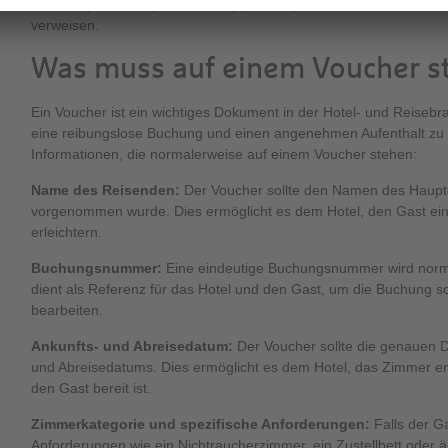
"buono" (Italienisch) und "vale" (Spanisch), die alle auf die Idee
verweisen.
Was muss auf einem Voucher s
Ein Voucher ist ein wichtiges Dokument in der Hotel- und Reisebr
eine reibungslose Buchung und einen angenehmen Aufenthalt zu ge
Informationen, die normalerweise auf einem Voucher stehen:
Name des Reisenden:
Der Voucher sollte den Namen des Hauptg
vorgenommen wurde. Dies ermöglicht es dem Hotel, den Gast eind
erleichtern.
Buchungsnummer:
Eine eindeutige Buchungsnummer wird nor
dient als Referenz für das Hotel und den Gast, um die Buchung s
bearbeiten.
Ankunfts- und Abreisedatum:
Der Voucher sollte die genauen D
und Abreisedatums. Dies ermöglicht es dem Hotel, das Zimmer ent
den Gast bereit ist.
Zimmerkategorie und spezifische Anforderungen:
Falls der G
Anforderungen wie ein Nichtraucherzimmer, ein Zustellbett oder ä