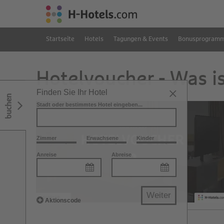
Startseite
Hotels
Tagungen & Events
Bonusprogram
Hotelvoucher - Was i
Finden Sie Ihr Hotel
buchen
Stadt oder bestimmtes Hotel eingeben...
Zimmer
Erwachsene
Kinder
Anreise
Abreise
Weiter
Aktionscode