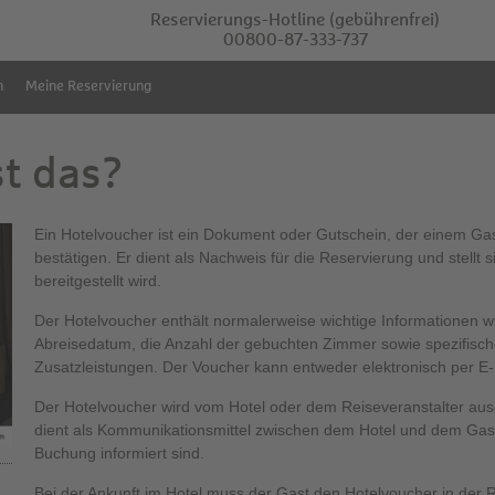
Reservierungs-Hotline
(gebührenfrei)
00800-87-333-737
m
Meine Reservierung
st das?
Ein Hotelvoucher ist ein Dokument oder Gutschein, der einem Gast
bestätigen. Er dient als Nachweis für die Reservierung und stellt 
bereitgestellt wird.
Der Hotelvoucher enthält normalerweise wichtige Informationen 
Abreisedatum, die Anzahl der gebuchten Zimmer sowie spezifisch
Zusatzleistungen. Der Voucher kann entweder elektronisch per E
Der Hotelvoucher wird vom Hotel oder dem Reiseveranstalter au
dient als Kommunikationsmittel zwischen dem Hotel und dem Gast u
Buchung informiert sind.
Bei der Ankunft im Hotel muss der Gast den Hotelvoucher in der