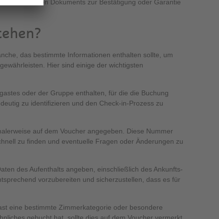
 eines schriftlichen Dokuments zur Bestätigung oder Garantie
tehen?
anche, das bestimmte Informationen enthalten sollte, um
währleisten. Hier sind einige der wichtigsten
astes oder der Gruppe enthalten, für die die Buchung
eutig zu identifizieren und den Check-in-Prozess zu
malerweise auf dem Voucher angegeben. Diese Nummer
chnell zu finden und eventuelle Fragen oder Änderungen zu
aten des Aufenthalts angeben, einschließlich des Ankunfts-
sprechend vorzubereiten und sicherzustellen, dass es für
ast eine bestimmte Zimmerkategorie oder besondere
hnliches gebucht hat, sollte dies auf dem Voucher vermerkt