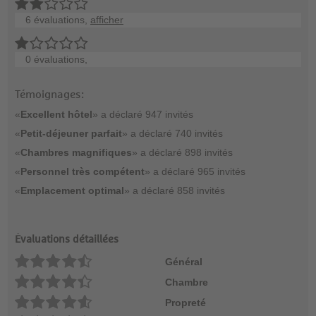
6 évaluations,
afficher
0 évaluations,
Témoignages:
«
Excellent hôtel
» a déclaré 947 invités
«
Petit-déjeuner parfait
» a déclaré 740 invités
«
Chambres magnifiques
» a déclaré 898 invités
«
Personnel très compétent
» a déclaré 965 invités
«
Emplacement optimal
» a déclaré 858 invités
Évaluations détaillées
Général
Chambre
Propreté