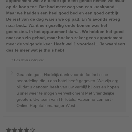
appartement wat z'n beste tijd heeft gehad nemen we maar
op de koop toe. Dat had meer weg van een kraakpand...
Maar we hadden een heel goed bed en een goed ontbijt.
De rest van de dag waren we op pad. En 's avonds vroeg
naar bed... Want een gezellig onderkomen was het
geenszins. In het appartement dan.... We hebben het goed
naar ons zin gehad, maar boeken zeker geen appartement
meer de volgende keer. Heeft wel 1 voordeel... Je waardeert
des te meer wat je thuis hebt
Des détails indiquent
Geachte gast, Hartelijk dank voor de fantastische
beoordeling die u ons hotel heeft gegeven. We zijn erg
blij dat u genoten heeft van uw verblijf bij ons en hopen
u snel weer te mogen verwelkomen! Met vriendelijke
groeten, Uw team van H-Hotels, Fabienne Lennert -
Online Reputatiemanager West