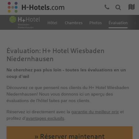
Hôtel
Chambres
Photos
Évaluation
Em
Évaluation: H+ Hotel Wiesbaden
Niedernhausen
Ne cherchez pas plus loin - toutes les évaluations en un
coup d’œil
Découvrez ce que pensent nos clients du H+ Hotel Wiesbaden
Niedernhausen! Nous vous donnons ici un aperçu des
évaluations de l'hôtel faites par nos clients.
Réservez ici directement avec la
garantie du meilleur prix
et
profitez d’
avantages exclusifs
.
» Réserver maintenant