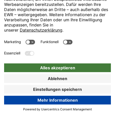
München mit direktem U-Bahn-Anschluss an die Münchner
Innenstadt. Unser Haus ist idealer Ausgangspunkt für Ihren
Messebesuch, Ihre Geschäftsreise oder Ihren Münchenbesuch.
89% Kundenzufriedenheit
Hotel-Details
Zur Buchung
Zur Buchung