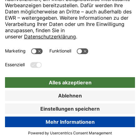
wünschen wir Ihnen alles Gute.
Freundliche Grüße aus Hamburg, Ihr
Team von den H-Hotels, Christina
Dinklage - Online Reputation Manager
vorherige
2
3
4
nächste
UNSER KUNDEN-
ZUFRIEDENHEITSINDEX
JETZT BUCHEN
88%
Zur Buchung