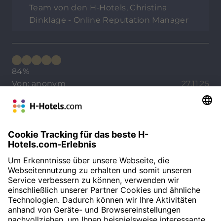
Team von den H-Hotels, Christina
Dinklage - Online Reputation Manager
84%
Von: anonym
27.11.25
Sehr nettes Hotel. Die Lage etwas schwierig.
DETAILS ANZEIGEN
Lieber Gast, vielen Dank für Ihren
Aufenthalt in unserem Haus und Ihre
anschließende Bewertung. Schön, dass
es Ihnen bei uns gefallen hat. Wir
würden uns freuen, Sie bei Ihrem
nächsten Aufenthalt erneut bei uns
willkommen heißen zu dürfen. Bis dahin