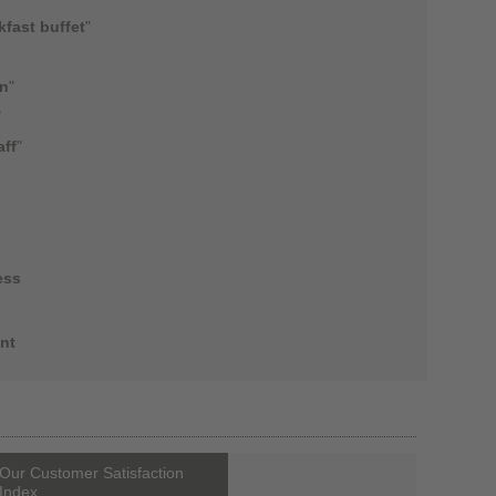
kfast buffet
"
on
"
"
aff
"
ess
nt
Our Customer Satisfaction
Index