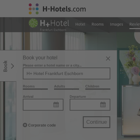
Hotel
Rooms
Images
Revi
Book your hotel
Book
Please enter a hotel name or a city...
Rooms
Adults
Children
Arrival
Departure
Continue
Corporate code