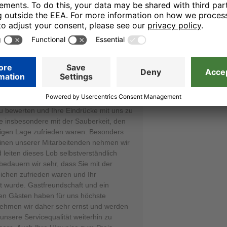
23.11.25
n arbeiten er ist sehr guter höflicher
.
dass Sie sich die Zeit genommen haben,
zu bewerten und Ihre Eindrücke mit uns zu
Sie insbesondere mit der Sauberkeit, den
igen Lage zufrieden waren. Besonders
inen unserer Mitarbeitenden nehmen wir
leiten dieses Lob selbstverständlich
 bedauern wir sehr, dass Sie mit der
reichen zufrieden waren und Ihr
 wurde. Gastfreundschaft und ein
en Gästen haben für uns höchste
 nehmen wir daher sehr ernst und werden
nsere Servicequalität weiterhin zu