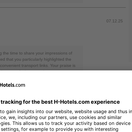
07.12.25
g the time to share your impressions of
ed that you particularly highlighted the
convenient transport links. Your praise is
ntire team. At the same time, we regret
ied with the cleanliness and room
ng, we would like to inform you that our
er stays takes place on the third day.
eaning or a change of linens in between,
rge at any time. Please let us know, and
ely. We appreciate your open feedback, as
ve the quality of our hotel. We would be
uring your next stay. Sincerely, Your H-
- Online Reputation Manager