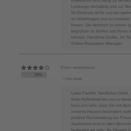
reflektieren und stetig zu verbe
Leistungs-Verhältnis und zur We
Ihr Eindruck ist für uns ein wert
zu hinterfragen und an unseren
freuen, Sie dennoch zu einem sp
begrüßen zu dürfen und Ihnen e
können. Herzliche Grüße, Ihr T
Online Reputation Manager
From: anonymous
76%
View details
Liebe Familie, herzlichen Dank,
Ihren Aufenthalt bei uns zu bewe
freut uns sehr, dass Sie mit d
unseres Hauses besonders zufri
positive Rückmeldung zur Freun
Sauberkeit nicht in allen Berei
bedauern wir sehr. Ihr Hinweis h