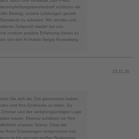
ssern. Auch Ihre Hinweise zum Preis-
iterempfehlungsbereitschaft schätzen wir.
voller Beitrag, unsere Leistungen gezielt
 Standards zu arbeiten. Wir würden uns
äteren Zeitpunkt wieder bei uns
ine rundum positive Erfahrung bieten zu
eam von den H-Hotels Sergej Rosenberg -
23.11.25
 dass Sie sich die Zeit genommen haben,
rten und Ihre Eindrücke zu teilen. Es
em Zimmer und der verkehrsgünstigen Lage
eden waren. Ebenso schätzen wir Ihre
dlichkeit unseres Teams. Dass die
chen Ihren Erwartungen entsprochen hat,
ierzu ist für uns von großer Bedeutung