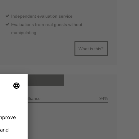
Independent evaluation service
Evaluations from real guests without
manipulating
What is this?
All reviews
Customer Alliance
94%