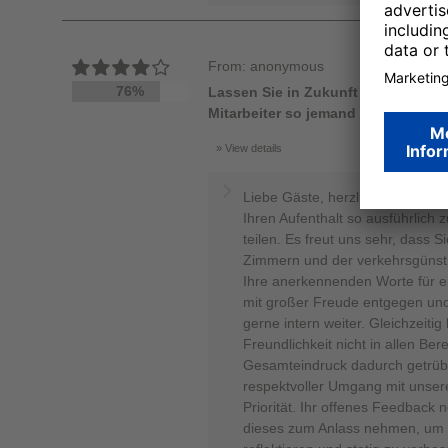
From: anonymous
76%
Lassen Sie in Zukunft nur den Serka
Mitarbeiter so jemand ist Gold wert
View details
Liebe Gäste, herzlichen Dank, 
Ihren Aufenthalt so ausführlich 
teilen. Es freut uns sehr, dass 
Zimmern und der verkehrsgünst
Ihre anerkennenden Worte für e
mit großer Freude entgegen und 
gerne intern weiter. Gleichzeitig
Freundlichkeit nicht in allen Be
Gesamteindruck dadurch getrübt
respektvoller Umgang mit unser
Priorität. Ihr offenes Feedback
dieses zum Anlass nehmen, um u