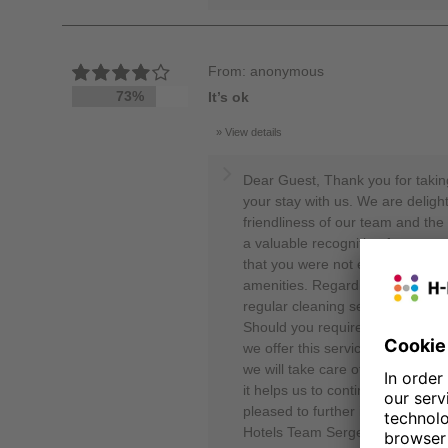
From: anonymous
73%
It’s ok
View details
Dear Guest, Thank you for takin
your stay with us. We are delight
friendliness of our team and the 
a valuable recognition for our e
that you were not entirely satisf
amenities. Regarding room cleani
regular cleaning service for long
Should you require additional cl
we offer this service free of cha
we will take care of it immediat
it helps us to continuously impro
pleased to further impress you d
Hotels Team Sergej Rosenberg 