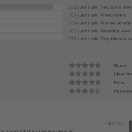
282 guests said "
Very good brea
386 guests said "
Great rooms
"
353 guests said "
Optimal locati
381 guests said "
Beautiful hotel
379 guests said "
Very friendly st
Room
Cleanlin
Price
Restaura
08.12.25
ung ohne Frühstück bestens geeignet