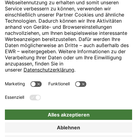
» DFB Pokalfinale
H-Hotels.com ist Sponsor des Fußballvereins
Folgt H-Hotels.com für News und Infos auf folgenden Seiten