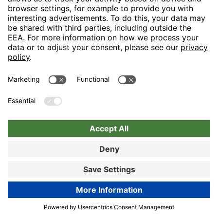
Als Seminar oder Konfernzhotel gut.
View details
Lieber Gast, vielen Dank, dass Sie sich die Zeit
genommen haben, uns Ihr ehrliches Feedback zu
Ihrem Aufenthalt zu geben. Es freut uns zu hören, dass
Sie unser Haus als Seminar- oder Konferenzhotel als
gut geeignet empfunden haben. Besonders in diesem
Bereich legen wir viel Wert darauf, unseren Gästen
einen reibungslosen Ablauf und eine professionelle
Atmosphäre zu bieten. Gleichzeitig nehmen wir Ihre
Rückmeldungen zur Zimmerausstattung, Sauberkeit,
zur Freundlichkeit unseres Teams sowie zum Preis-
Leistungs-Verhältnis aufmerksam zur Kenntnis. Es ist
uns wichtig zu erfahren, wo wir noch Potenzial haben,
damit Ihr Aufenthalt rundum zufriedenstellend wird. Ihre
Anmerkungen helfen uns, gezielt an Verbesserungen
zu arbeiten. Wir hoffen, Sie geben uns bei einer
nächsten Gelegenheit die Möglichkeit, mit einem
Book now
angenehmeren Gesamterlebnis zu überzeugen.
Herzliche Grüße, Ihr Team von den H-Hotels Sergej