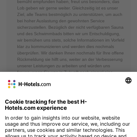
bemüht empfunden haben, freut uns besonders, das
Lob geben wir gerne weiter. Gleichzeitig ist es unser
Ziel, alle Teams bestmöglich zu unterstützen, um auch
bei hoher Auslastung den gewohnten Service
sicherzustellen. Bezüglich der nicht verfügbaren Sauna
und des Schwimmbads bitten wir um Entschuldigung,
wir bemühen uns stets, solche Informationen im Vorfeld
klar zu kommunizieren und werden dies nochmals
überprüfen. Wir danken Ihnen nochmals für Ihre offene
Rückmeldung sie hilft uns, weiter an der Verbesserung
unserer Leistungen zu arbeiten und würden uns
freuen, wenn Sie uns in Zukunft noch einmal eine
Chance geben. Mit freundlichen Grüßen, Ihr Team von
den H-Hotels Sergej Rosenberg - Online Reputation
Manager
56%
From: anonymous
01.06.25