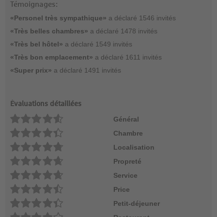
Témoignages:
«Personel très sympathique»
a déclaré 1546 invités
«Très belles chambres»
a déclaré 1478 invités
«Très bel hôtel»
a déclaré 1549 invités
«Très bon emplacement»
a déclaré 1611 invités
«Super prix»
a déclaré 1491 invités
Évaluations détaillées
Général
Chambre
Localisation
Propreté
Service
Price
Petit-déjeuner