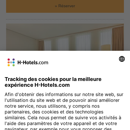
Réserver
München
H4 Hotel München Messe