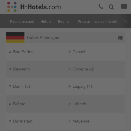
Page d’accueil
Hôtels
Réunion
Programmes de fidélité
Ma r
Hôtels Allemagne
Bad Soden
Cassel
Bayreuth
Cologne (2)
Berlin (5)
Leipzig (4)
Brême
Lübeck
Darmstadt
Mayence