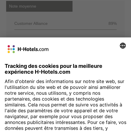
Note moyenne
Customer Alliance
89%