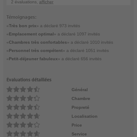
2 évaluations,
afficher
Témoignages:
«
Très bon prix
» a déclaré 973 invités
«
Emplacement optimal
» a déclaré 1097 invités
«
Chambres très confortables
» a déclaré 1010 invités
«
Personnel très compétent
» a déclaré 1051 invités
«
Petit-déjeuner fabuleux
» a déclaré 656 invités
Évaluations détaillées
Général
Chambre
Propreté
Localisation
Price
Service