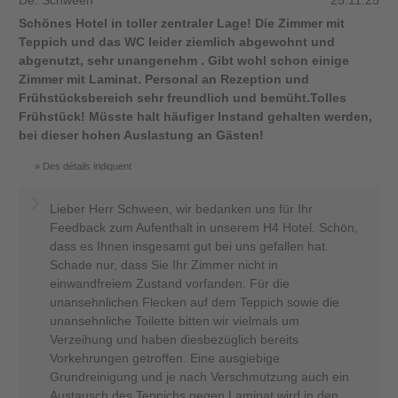
De: Schween
25.11.25
Schönes Hotel in toller zentraler Lage! Die Zimmer mit
Teppich und das WC leider ziemlich abgewohnt und
abgenutzt, sehr unangenehm . Gibt wohl schon einige
Zimmer mit Laminat. Personal an Rezeption und
Frühstücksbereich sehr freundlich und bemüht.Tolles
Frühstück! Müsste halt häufiger Instand gehalten werden,
bei dieser hohen Auslastung an Gästen!
Des détails indiquent
Lieber Herr Schween, wir bedanken uns für Ihr
Feedback zum Aufenthalt in unserem H4 Hotel. Schön,
dass es Ihnen insgesamt gut bei uns gefallen hat.
Schade nur, dass Sie Ihr Zimmer nicht in
einwandfreiem Zustand vorfanden. Für die
unansehnlichen Flecken auf dem Teppich sowie die
unansehnliche Toilette bitten wir vielmals um
Verzeihung und haben diesbezüglich bereits
Vorkehrungen getroffen. Eine ausgiebige
Grundreinigung und je nach Verschmutzung auch ein
Austausch des Teppichs gegen Laminat wird in den