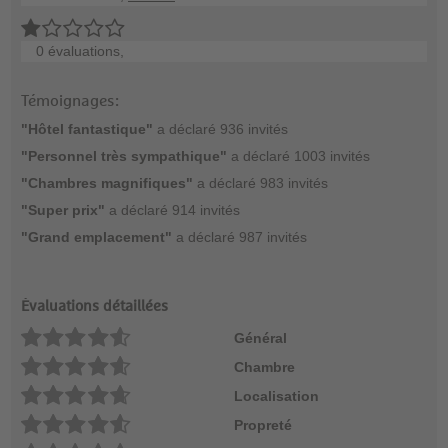
0 évaluations,
Témoignages:
"Hôtel fantastique"
a déclaré 936 invités
"Personnel très sympathique"
a déclaré 1003 invités
"Chambres magnifiques"
a déclaré 983 invités
"Super prix"
a déclaré 914 invités
"Grand emplacement"
a déclaré 987 invités
Évaluations détaillées
Général
Chambre
Localisation
Propreté