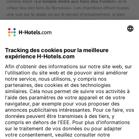
comme étant «
Le temple dédié aux fans des Fohlen
» et le
«Haut lieu des fans du Borussia». Les chambres offrent toutes
une vue sur le stade ou sur le terrain d'entraînement, si bien
que vous avez à tout moment la possibilité d'apercevoir les
footballeurs. Par ailleurs, le design
moderne et la luminosité
des chambres
, leur lit confortable ainsi que le large plan de
toilette surmonté d'un grand miroir éclairé font également
l'objet.
» Réserver maintenant