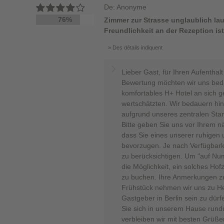
De: Anonyme
76%
Zimmer zur Strasse unglaublich lau
Freundlichkeit an der Rezeption i
Des détails indiquent
Lieber Gast, für Ihren Aufenthal
Bewertung möchten wir uns bed
komfortables H+ Hotel an sich g
wertschätzten. Wir bedauern hi
aufgrund unseres zentralen Stan
Bitte geben Sie uns vor Ihrem n
dass Sie eines unserer ruhige
bevorzugen. Je nach Verfügbark
zu berücksichtigen. Um "auf Nu
die Möglichkeit, ein solches Ho
zu buchen. Ihre Anmerkungen 
Frühstück nehmen wir uns zu He
Gastgeber in Berlin sein zu dür
Sie sich in unserem Hause rund
verbleiben wir mit besten Grüße