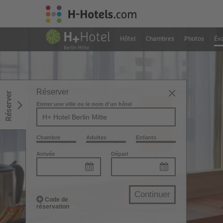
Hôtel
Chambres
Photos
Éva
Réserver
Réserver
Entrer une ville ou le nom d'un hôtel
Chambre
Adultes
Enfants
Arrivée
Départ
Continuer
Code de
réservation