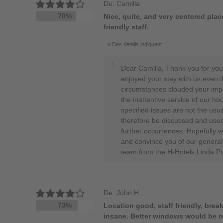
De: Camilla
70%
Nice, quite, and very centered plac
friendly staff.
Des détails indiquent
Dear Camilla, Thank you for your
enjoyed your stay with us even 
circumstances clouded your impr
the inattentive service of our h
specified issues are not the usu
therefore be discussed and used 
further occurrences. Hopefully
and convince you of our general 
team from the H-Hotels Linda P
De: John H.
73%
Location good, staff friendly, brea
insane. Better windows would be