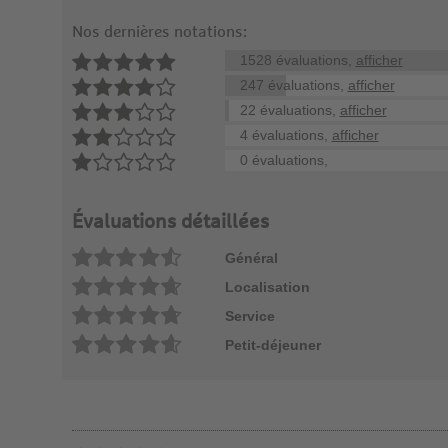
Nos dernières notations:
1528 évaluations,
afficher
247 évaluations,
afficher
22 évaluations,
afficher
4 évaluations,
afficher
0 évaluations,
Évaluations détaillées
Général
Localisation
Service
Petit-déjeuner