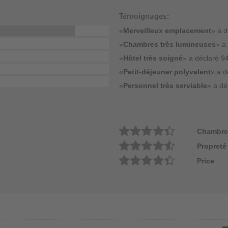
Témoignages:
«
Merveilleux emplacement
» a d
«
Chambres très lumineuses
» a
«
Hôtel très soigné
» a déclaré 94
«
Petit-déjeuner polyvalent
» a d
«
Personnel très serviable
» a dé
Chambre
Propreté
Price