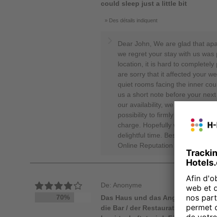
could sleep just a little bit
Des détails indiquent
Dear John, We are glad that ap
we regret your stay with us was 
location, it is hard to completel
are sorry that it affected your 
quiet rooms facing the inner cou
us a short note before your next 
our availability, we will be pleas
possibility to firmly book a quie
charge. Hopefully we can welc
delightful time. Best regards, Y
Online Reputation Manager
De: Anonyme
70%
Das Haus und das Angebot sind den
die Bar / der Restaurationsbetrieb 