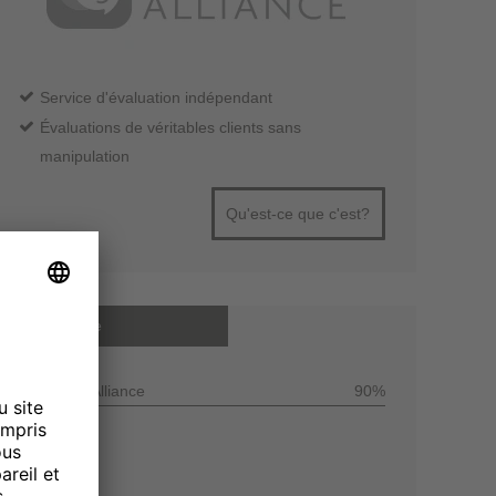
Service d'évaluation indépendant
Évaluations de véritables clients sans
manipulation
Qu'est-ce que c'est?
Note moyenne
Customer Alliance
90%