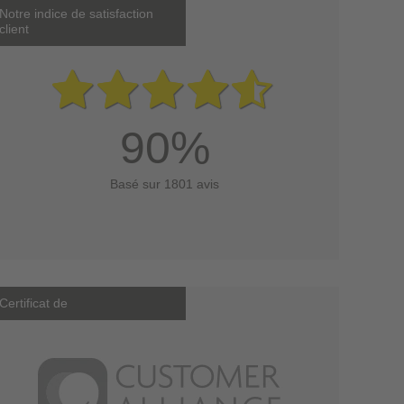
Notre indice de satisfaction
client
90%
Basé sur 1801 avis
Certificat de