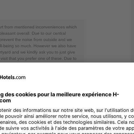
art from mentioned inconveniences which
pleasant overall. Due to our central
y prevent the noise from outside and we
well-being so much. However we also have
rtyard and we kindly ask you to just give
visit that you prefer one of these. Due to
ed to fulfill your request. You also have the
t room in advance for a small additional
ome you back again someday for a more
our team from the H-Hotels Linda Prutz -
01.09.25
 Preis wert. Äußerst schade ist, dass
offensichtlich nicht oder nicht mehr