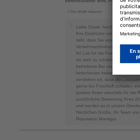
bewirtschaftet wird. Für uns ein zi
Des détails indiquent
Liebe Gäste, herzlichen Dank, 
Ihre Eindrücke von Ihrem Aufenth
sehr, dass Sie unser Preis-Leist
Verkehrsanbindung und die Tief
Ihr Lob für die Freundlichkeit u
wir sehr zu schätzen. Gleichzeiti
betriebene Bar und Restaurantbe
hinterlassen haben. Ihr Hinweis h
verstehen wir, dass die Lautstär
gerne bei Frischluft schlafen, e
danken Ihnen ebenfalls für die 
ausführliche Bewertung Ihres Z
und werden es in unsere Überle
Herzlichen Grüße, Ihr Team von
Reputation Manager