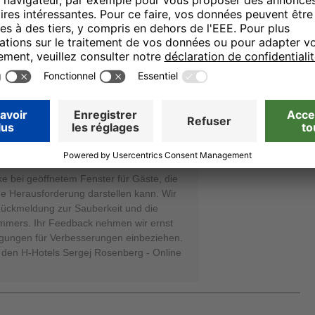
emlich negativer Punkt!
dass Sie sich die Zeit genommen haben,
alt bei uns zu schildern. Es freut uns
ungs-Verhältnis sowie die günstige
garage als Pluspunkte hervorheben. Auch
nd Hilfsbereitschaft unseres Teams wissen
g bedauern wir, dass die derzeit nicht
reiche für Sie einen negativen Eindruck
ierzu ist für uns wertvoll. Ebenso
ke bei geöffnetem Fenster für Gäste, die
ine Herausforderung darstellen kann. Wir
Rückmeldung zur Sauberkeit und die
immers. Ihr Feedback nehmen wir ernst
gungen für Verbesserungen einbeziehen.
 den H-Hotels Sergej Rosenberg - Online