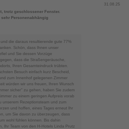
31.08.25
t, trotz geschlossener Fenster.
st sehr Personenabhängig
t und die daraus resultierende gute 77%
anken. Schön, dass Ihnen unser
efiel und Sie dessen Vorzüge
ngegen, dass die Straßengeräusche,
dorts, Ihren Gesamteindruck trübten.
ächsten Besuch einfach kurz Bescheid,
n und zum Innenhof gelegenen Zimmer
eit würden wir uns freuen, Ihren Wunsch
mmer sicher" zu gehen, haben Sie zudem
fzimmer zu einem geringen Aufpreis vorab
zu unserem Rezeptionsteam und zum
rzen und hoffen, eines Tages erneut Ihr
fen, um Sie davon zu überzeugen, dass
um wohl fühlen können. Bis dahin
n, Ihr Team von den H-Hotels Linda Prutz