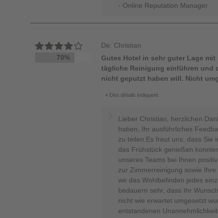
- Online Reputation Manager
De: Christian
70%
Gutes Hotel in sehr guter Lage mi
tägliche Reinigung einführen und 
nicht geputzt haben will. Nicht um
Des détails indiquent
Lieber Christian, herzlichen Da
haben, Ihr ausführliches Feedb
zu teilen.Es freut uns, dass Si
das Frühstück genießen konnten
unseres Teams bei Ihnen positiv 
zur Zimmerreinigung sowie Ihre E
wir das Wohlbefinden jedes einz
bedauern sehr, dass Ihr Wunsch
nicht wie erwartet umgesetzt wu
entstandenen Unannehmlichkeite