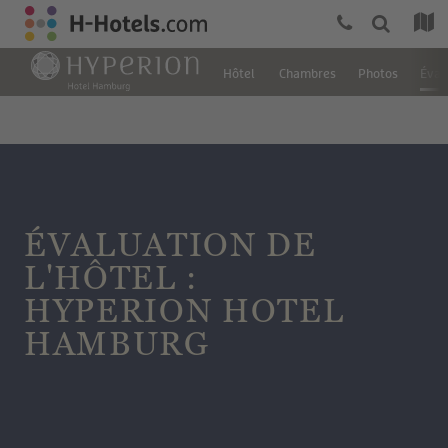
Hôtel
Chambres
Photos
Éval
ÉVALUATION DE
L'HÔTEL :
HYPERION HOTEL
HAMBURG