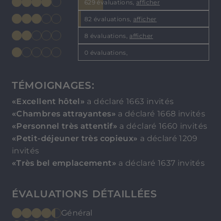
629 évaluations,
afficher
82 évaluations,
afficher
8 évaluations,
afficher
0 évaluations,
TÉMOIGNAGES:
«Excellent hôtel»
a déclaré 1663 invités
«Chambres attrayantes»
a déclaré 1668 invités
«Personnel très attentif»
a déclaré 1660 invités
«Petit-déjeuner très copieux»
a déclaré 1209
invités
«Très bel emplacement»
a déclaré 1637 invités
ÉVALUATIONS DÉTAILLÉES
Général