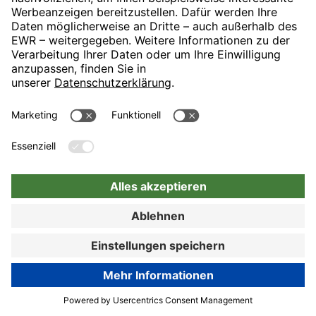
München mit direktem U-Bahn-Anschluss an die Münchner
Innenstadt. Unser Haus ist idealer Ausgangspunkt für Ihren
Messebesuch, Ihre Geschäftsreise oder Ihren Münchenbesuch.
89% Kundenzufriedenheit
Hotel-Details
Zur Buchung
Zur Buchung