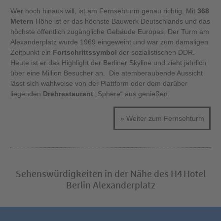
Wer hoch hinaus will, ist am Fernsehturm genau richtig. Mit
368
Metern
Höhe ist er das höchste Bauwerk Deutschlands und das
höchste öffentlich zugängliche Gebäude Europas. Der Turm am
Alexanderplatz wurde 1969 eingeweiht und war zum damaligen
Zeitpunkt ein
Fortschrittssymbol
der sozialistischen DDR.
Heute ist er das Highlight der Berliner Skyline und zieht jährlich
über eine Million Besucher an. Die atemberaubende Aussicht
lässt sich wahlweise von der Plattform oder dem darüber
liegenden
Drehrestaurant
„Sphere“ aus genießen.
» Weiter zum Fernsehturm
Sehenswürdigkeiten in der Nähe des H4 Hotel
Berlin Alexanderplatz