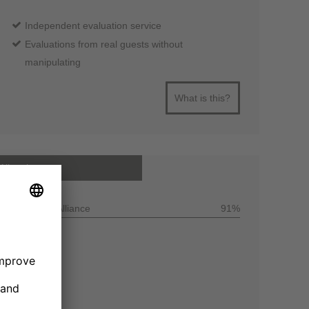
Independent evaluation service
Evaluations from real guests without
manipulating
What is this?
All reviews
Customer Alliance
91%