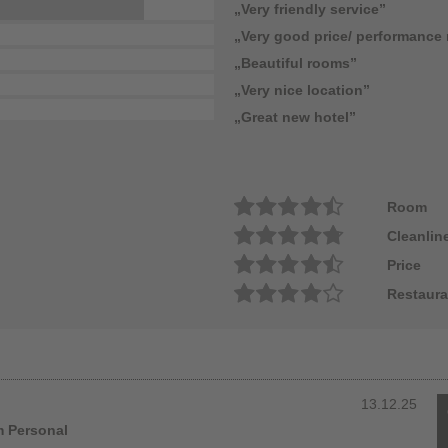
„Very friendly service”
„Very good price/ performance 
„Beautiful rooms”
„Very nice location”
„Great new hotel”
Room
Cleanlin
Price
Restaura
13.12.25
m Personal