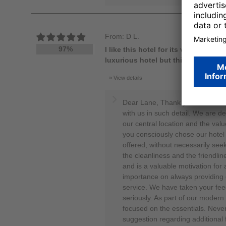
From: D L.
97%
I like this hotel for its value and l
luxurious hotel but this is not nec
View details
Dear Lane, Thank you so much fo
with us in such detail. We are de
our central location and the valu
you consciously chose our hotel 
offered, without necessarily see
the cleanliness and the friendli
and is a valuable motivation for
importance on always providing 
service. We have taken your fe
seriously. As part of our moder
focused on the essentials. Never
suggestion regarding additional 