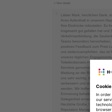
View details
Lieber Mark, herzlichen Dank, 
Ihren Aufenthalt in unserem Hau
Ihre Eindrücke mitzuteilen. Es f
insgesamt gut gefallen hat und 
Verkehrsanbindung, die Sauberke
Teams besonders hervorheben. E
positives Feedback zum Preis-Lei
uns weiterzuempfehlen, das ist f
unseres täglichen Engagements.
Toilettenbürsten-Halterung in 
Kenntnis genommen. Wir bedauer
Meldung an der Rezeption nicht u
uns sehr wichtig, denn nur so k
verbessern und sicherstellen, d
werden. Wir hoffen, dass Sie Ih
Erinnerung behalten und würden 
Gelegenheit erneut als unseren
Herzliche Grüße, Ihr Team von 
Reputation Manager