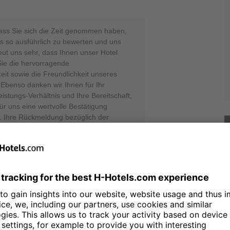
dass Sie sich die Zeit genommen haben,
s so ausführlich zu bewerten und uns
reut uns sehr, dass Ihnen unser Hotel
Sie die hervorragende
it sowie die Freundlichkeit unseres
benso danken wir Ihnen für Ihr
stungs-Verhältnis und Ihre Bereitschaft,
ür uns eine wertvolle Bestätigung
 Ihre Rückmeldung bezüglich der
Ihrem Zimmer haben wir aufmerksam zur
n sehr, dass die Reparatur trotz Ihrer
mgehend erfolgte. Ihr Hinweis ist für
önnen wir unsere Abläufe weiter
ass solche Mängel künftig direkt behoben
ren Aufenthalt insgesamt dennoch in guter
uns freuen, Sie bei einer weiteren
 geschätzten Gast begrüßen zu dürfen.
den H-Hotels Sergej Rosenberg - Online