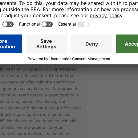
12.12.25
ocation. I could pay more for a more
essary.
r taking the time to review your stay
lighted that you particularly appreciated
e for money. It's wonderful to read that
and were satisfied with the comfort we
king unnecessary luxuries. Your praise for
ness of our team means a great deal to us
 all our employees. We place great
our guests with pleasant and professional
edback regarding the room amenities
n H2 Hotel concept, we have consciously
theless, we are grateful for your
features; your feedback helps us to