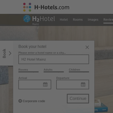
Hotel
Rooms
Images
Revie
Book your hotel
Book
Please enter a hotel name or a city...
Rooms
Adults
Children
Arrival
Departure
Continue
Corporate code