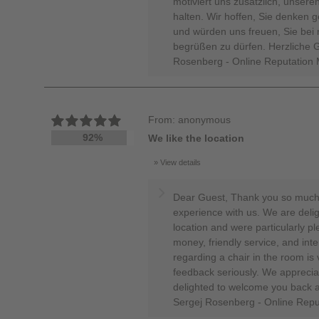
motiviert uns zusätzlich, unsere
halten. Wir hoffen, Sie denken g
und würden uns freuen, Sie bei 
begrüßen zu dürfen. Herzliche 
Rosenberg - Online Reputation
From: anonymous
92%
We like the location
View details
Dear Guest, Thank you so much f
experience with us. We are delig
location and were particularly pl
money, friendly service, and int
regarding a chair in the room is
feedback seriously. We appreci
delighted to welcome you back a
Sergej Rosenberg - Online Rep