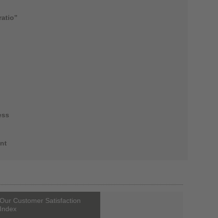
ratio”
ess
nt
Our Customer Satisfaction
Index