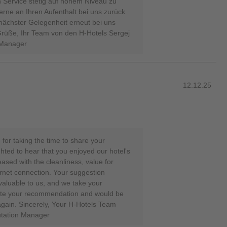
n Service stetig auf hohem Niveau zu
erne an Ihren Aufenthalt bei uns zurück
nächster Gelegenheit erneut bei uns
Grüße, Ihr Team von den H-Hotels Sergej
 Manager
12.12.25
or taking the time to share your
hted to hear that you enjoyed our hotel's
eased with the cleanliness, value for
ernet connection. Your suggestion
 valuable to us, and we take your
ate your recommendation and would be
gain. Sincerely, Your H-Hotels Team
utation Manager