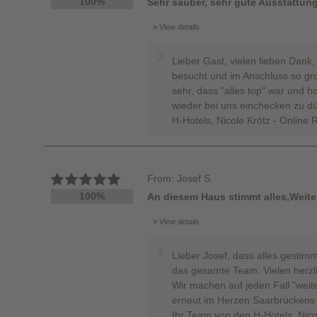
100%
Sehr sauber, sehr gute Ausstattung
View details
Lieber Gast, vielen lieben Dank
besucht und im Anschluss so gro
sehr, dass "alles top" war und h
wieder bei uns einchecken zu dü
H-Hotels, Nicole Krötz - Onlin
From: Josef S.
100%
An diesem Haus stimmt alles,Weite
View details
Lieber Josef, dass alles gestimmt
das gesamte Team. Vielen herzl
Wir machen auf jeden Fall "weit
erneut im Herzen Saarbrückens 
Ihr Team von den H-Hotels, Nico