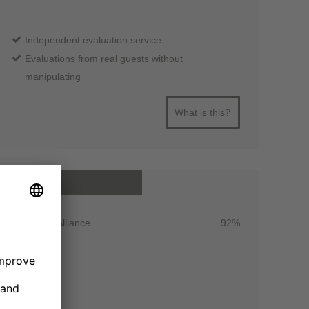
Independent evaluation service
Evaluations from real guests without
manipulating
What is this?
All reviews
Customer Alliance
92%