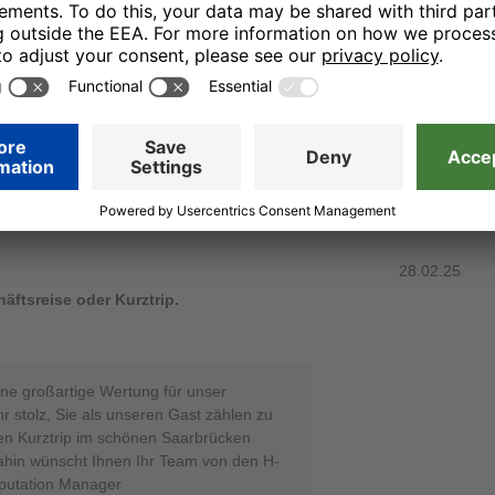
 Ihren Aufenthalt in unserem H2 Hotel
ung. Wir freuen uns sehr, dass wir Sie
ugen konnten und hoffen, Sie demnächst
en Saarbrücken begrüßen zu dürfen. Bis
Gute und verbleiben mit freundlichen
ls, Nicole Krötz - Online Reputation
28.02.25
ftsreise oder Kurztrip.
ne großartige Wertung für unser
r stolz, Sie als unseren Gast zählen zu
en Kurztrip im schönen Saarbrücken
dahin wünscht Ihnen Ihr Team von den H-
eputation Manager