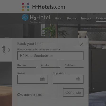
Hotel
Rooms
Images
Review
Book your hotel
Book
Please enter a hotel name or a city...
Rooms
Adults
Children
Arrival
Departure
Continue
Corporate code