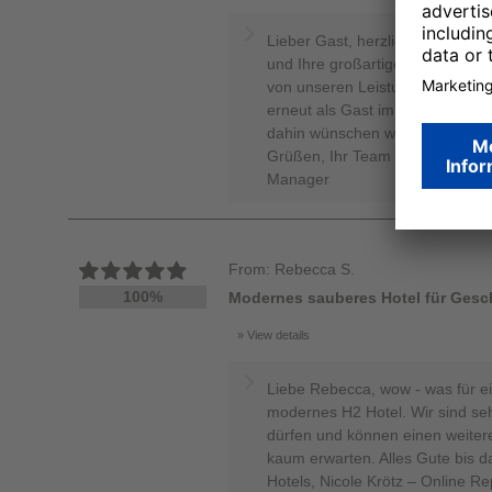
Lieber Gast, herzlichen Dank für
und Ihre großartige 100%-Bewert
von unseren Leistungen überze
erneut als Gast im wunderschön
dahin wünschen wir Ihnen alles 
Grüßen, Ihr Team von den H-Hote
Manager
From: Rebecca S.
100%
Modernes sauberes Hotel für Geschä
View details
Liebe Rebecca, wow - was für ei
modernes H2 Hotel. Wir sind seh
dürfen und können einen weiter
kaum erwarten. Alles Gute bis 
Hotels, Nicole Krötz – Online R