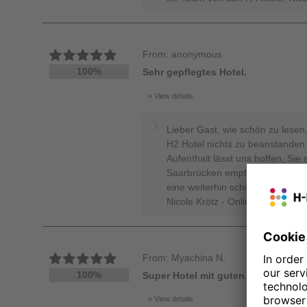
From: anonymous
100%
Sehr gepflegtes Hotel.
View details
Lieber Gast, wie schön zu lesen
H2 Hotel nichts zu beanstanden h
Aufenthalt lässt uns hoffen, Sie
Saarbrücken empfangen zu dürfen
eine weiterhin schöne Zeit. Her
Nicole Krötz - Online Reputatio
From: Myachina N.
100%
Super Hotel mit guten Preis
View details