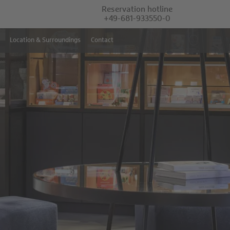
Reservation hotline
+49-681-933550-0
Location & Surroundings
Contact