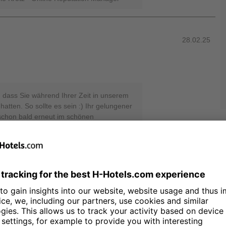
28.02.25
, dass Sie während Ihrer Zeit in unserem
atten. So sollte es sein :) Ihr gelungener
 schon bald erneut im schönen
. Bis es soweit ist, wünschen wir Ihnen
zliche Grüße, Ihr Team von den H-Hotels,
n Manager
28.02.25