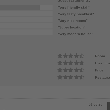
Guest statements:
"Very friendly staff"
"Very tasty breakfast"
"Very nice rooms"
"Super location"
"Very modern house"
Room
Cleanlin
Price
Restaura
01.03.25