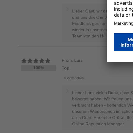
Lieber Gast, wir danken Ihnen,
und uns direkt im Anschluss so 
Feedback gern an unser Team we
wieder in unserem Hause begrüße
Team von den H-Hotels Nicole K
From: Lars
100%
Top
View details
Lieber Lars, vielen Dank, dass 
bewertet haben. Wir freuen uns,
verbracht haben - hoffentlich Wi
unserem Wiedersehen im schön
alles Gute. Herzliche Grüße, Ihr
Online Reputation Manager