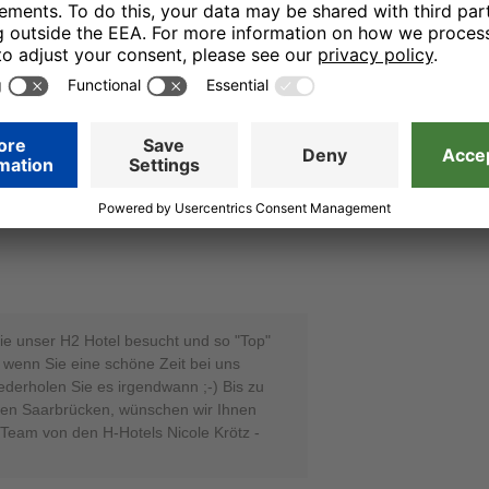
 dass Sie Gast in unserem H2 Hotel waren
klasse bewertet haben. Wir geben Ihr
iter und würden uns freuen, Sie bald
n zu dürfen. Alles Gute bis dahin. Ihr
rötz – Online Reputation Manager
09.02.25
Sie unser H2 Hotel besucht und so "Top"
 wenn Sie eine schöne Zeit bei uns
ederholen Sie es irgendwann ;-) Bis zu
en Saarbrücken, wünschen wir Ihnen
 Team von den H-Hotels Nicole Krötz -