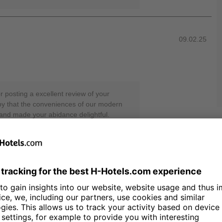
09.02.25
r posting a excellent review of your
py that the conveniences of our modern
and made your abidance delightful.
nother pleasant time in great
cation. Best regards, Your H-Hotels
putation Manager
09.02.25