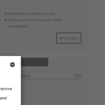
Independent evaluation service
Evaluations from real guests without
manipulating
What is this?
All reviews
Customer Alliance
92%