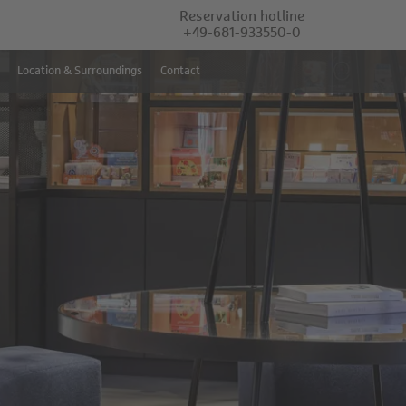
Reservation hotline
+49-681-933550-0
Location & Surroundings
Contact