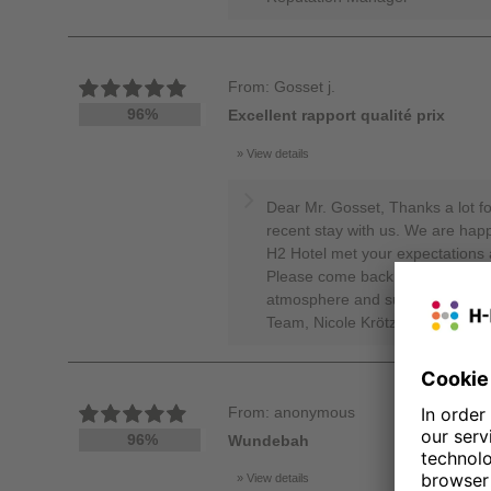
From: Gosset j.
96%
Excellent rapport qualité prix
View details
Dear Mr. Gosset, Thanks a lot fo
recent stay with us. We are hap
H2 Hotel met your expectations 
Please come back someday for a
atmosphere and super central lo
Team, Nicole Krötz - Online Re
From: anonymous
96%
Wundebah
View details