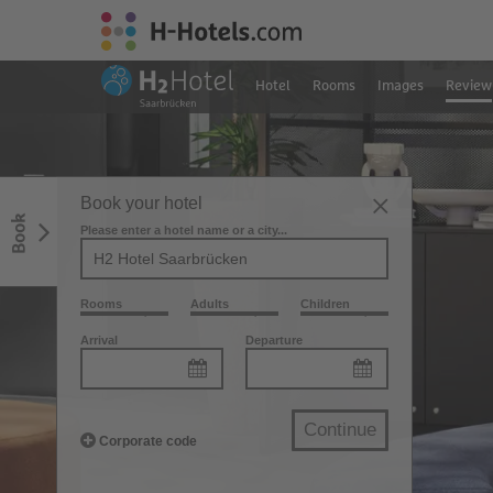
Hotel
Rooms
Images
Review
Book your hotel
Book
Please enter a hotel name or a city...
Rooms
Adults
Children
Arrival
Departure
Continue
Corporate code