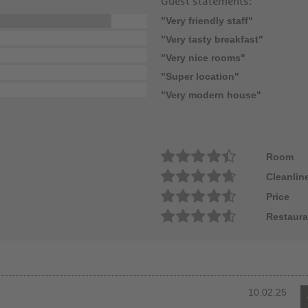
Guest statements:
"Very friendly staff"
"Very tasty breakfast"
"Very nice rooms"
"Super location"
"Very modern house"
Room
Cleanlin
Price
Restaura
10.02.25