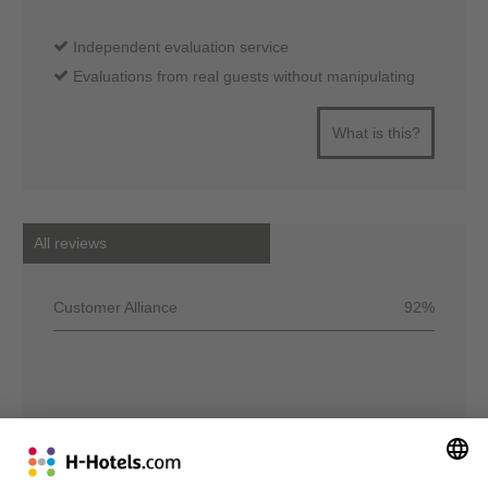
Independent evaluation service
Evaluations from real guests without manipulating
What is this?
All reviews
Customer Alliance
92%