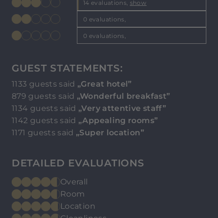
14 evaluations,
show
0 evaluations,
0 evaluations,
GUEST STATEMENTS:
1133 guests said
„Great hotel”
879 guests said
„Wonderful breakfast”
1134 guests said
„Very attentive staff”
1142 guests said
„Appealing rooms”
1171 guests said
„Super location”
DETAILED EVALUATIONS
Overall
Room
Location