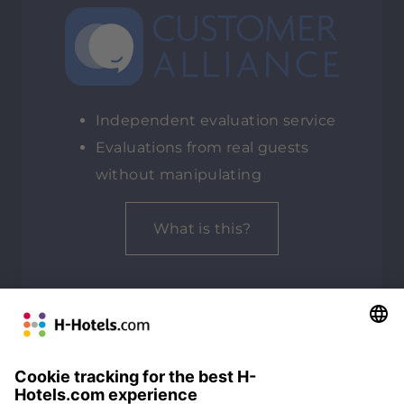
Independent evaluation service
Evaluations from real guests
without manipulating
What is this?
ALL REVIEWS
Customer Alliance
93%