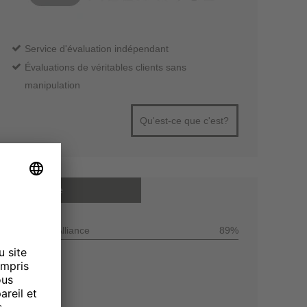
Service d'évaluation indépendant
Évaluations de véritables clients sans
manipulation
Qu'est-ce que c'est?
Note moyenne
Customer Alliance
89%