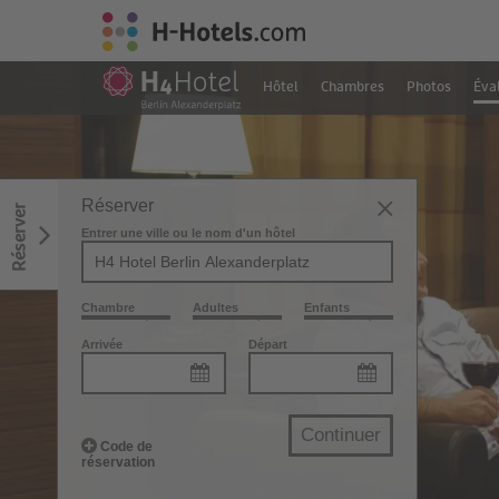
Hôtel
Chambres
Photos
Éva
Réserver
Réserver
Entrer une ville ou le nom d'un hôtel
Chambre
Adultes
Enfants
Arrivée
Départ
Continuer
Code de
réservation