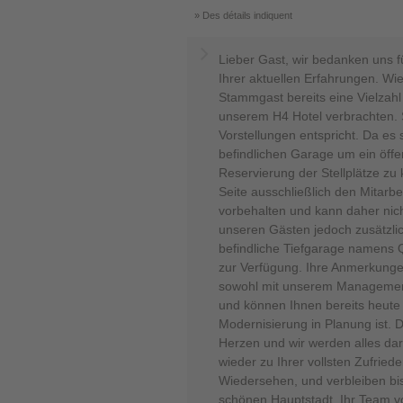
Des détails indiquent
Lieber Gast, wir bedanken uns f
Ihrer aktuellen Erfahrungen. Wi
Stammgast bereits eine Vielzah
unserem H4 Hotel verbrachten. S
Vorstellungen entspricht. Da es
befindlichen Garage um ein öffen
Reservierung der Stellplätze zu 
Seite ausschließlich den Mitarb
vorbehalten und kann daher nich
unseren Gästen jedoch zusätzlic
befindliche Tiefgarage namens Q
zur Verfügung. Ihre Anmerkung
sowohl mit unserem Managemen
und können Ihnen bereits heute
Modernisierung in Planung ist. 
Herzen und wir werden alles da
wieder zu Ihrer vollsten Zufriede
Wiedersehen, und verbleiben bis
schönen Hauptstadt. Ihr Team vo