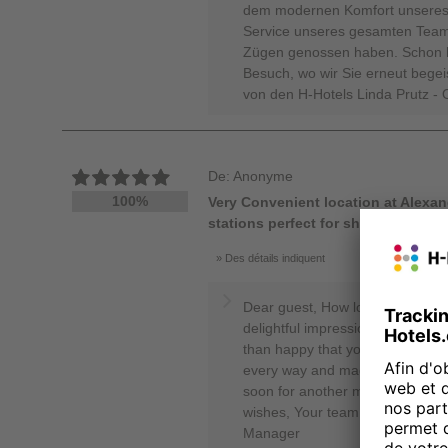
dem modernen Komfort unseres 
Service unseres gesamten Teams 
Zügen genossen haben. Schon he
Besuch, wo wir Sie erneut bege
von den H-Hotels Linda Prutz -
De: Anonyme
100%
Very Convenient location at Alexand
stations perfect for short stay at Be
Des détails indiquent
Dear guest, How lovely to see 
delightful impressions of your r
than happy that your experience
every way and made you share a
soon for another memorable time 
wishes, Your team from the H-Ho
Manager