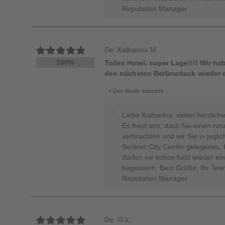
Reputation Manager
De: Katharina M.
100%
Tolles Hotel, super Lage!!!! Wir h
den nächsten Berlinurlaub wieder e
Des détails indiquent
Liebe Katharina, vielen herzlic
Es freut uns, dass Sie einen ru
verbrachten und wir Sie in jegli
Berliner City Center gelegenes,
dürfen wir schon bald wieder ei
begeistern. Best Grüße, Ihr Tea
Reputation Manager
De: O.k.