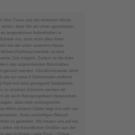
ür Ihre Treue und die ehrlichen Worte
e schön, dass Sie als unser geschätzter
l an angenehmen Aufenthalten in
chade nur, dass nicht alles Ihren
 sich bei der unter unserem Hause
tliches Parkhaus handelt, ist eine
keiner Zeit möglich. Zudem ist die linke
eitern des angrenzenden Bürotraktes
t genutzt werden. Glücklicherweise steht
h die nur etwa 4 Gehminuten entfernt
-Park mit stets genügend Stellplätzen
en zu unseren Zimmern werden wir
t als auch Reinigungsteam besprechen
 sagen, dass eine umfangreiche
Das Wohl unserer Gäste liegt uns sehr am
ransetzen, Ihren zukünftigen Besuch
nheit zu gestalten. Wir freuen uns auf ein
 dahin mit freundlichen Grüßen aus der
n den H-Hotels Linda Prutz - Online