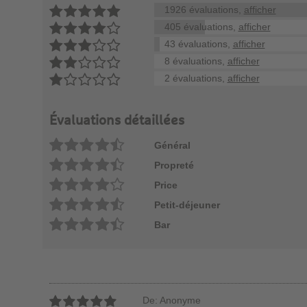
1926 évaluations,
afficher
405 évaluations,
afficher
43 évaluations,
afficher
8 évaluations,
afficher
2 évaluations,
afficher
Évaluations détaillées
Général
Propreté
Price
Petit-déjeuner
Bar
De: Anonyme