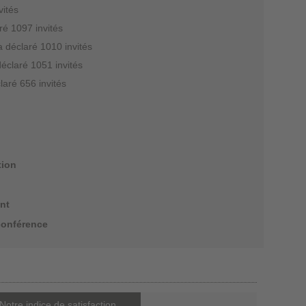
vités
ré 1097 invités
a déclaré 1010 invités
déclaré 1051 invités
laré 656 invités
tion
nt
conférence
Notre indice de satisfaction