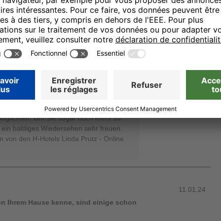
12.01.24
für Ihren Aufenthalt und die super
 sich vom tollen Komfort unseres
torientierten Service unseres
konnten und wir Ihnen eine erholsame
rmöglichten. Um Sie sogar noch mehr zu
 ein baldiges Wiedersehen sehr freuen.
m von den H-Hotels Linda Prutz - Online
11.01.24
n Ihrem Hause kenne, sind einige schon