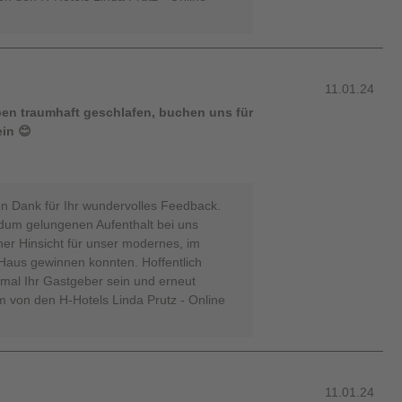
11.01.24
aben traumhaft geschlafen, buchen uns für
in 😊
hen Dank für Ihr wundervolles Feedback.
ndum gelungenen Aufenthalt bei uns
cher Hinsicht für unser modernes, im
 Haus gewinnen konnten. Hoffentlich
nmal Ihr Gastgeber sein und erneut
m von den H-Hotels Linda Prutz - Online
11.01.24