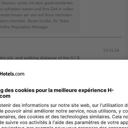
Hauses, sowie mit dem gastorientierten
zufrieden waren und Ihre Zeit in vollen
ute freuen wir uns auf Ihren nächsten
istern möchten. Beste Grüße, Ihr Team
 Online Reputation Manager
13.01.24
er plz. and walking distance of the U / S
rlin
your awesome feedback confirming the
ecent stay at our H4 Hotel. We are more
s met your idea of a pleasant abidance in
 beautiful review. Please come back
with us in the heart of Berlin. Best
tels Linda Prutz - Online Reputation