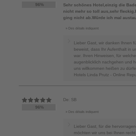
96%
Sehr schönes Hotel,einzig die Bad
nicht mehr so toll aus,sehr fleckig
ging nicht ab.Würde ich mal austa
Des détails indiquent
Lieber Gast, wir danken Ihnen f
beweist, dass Ihr Aufenthalt i
war. Ihren Hinweisen, für welche
augenblicklich nachgehen und ho
uns willkommen heißen zu dürfe
Hotels Linda Prutz - Online Rep
De: SB
96%
Des détails indiquent
Lieber Gast, für die hervorrage
möchten wir uns bei Ihnen recht 