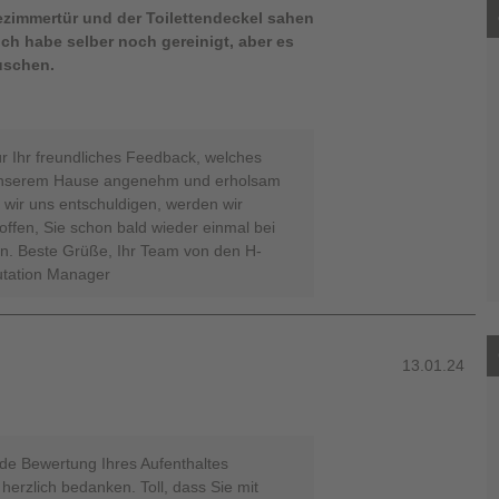
ezimmertür und der Toilettendeckel sahen
.Ich habe selber noch gereinigt, aber es
uschen.
ür Ihr freundliches Feedback, welches
n unserem Hause angenehm und erholsam
 wir uns entschuldigen, werden wir
ffen, Sie schon bald wieder einmal bei
n. Beste Grüße, Ihr Team von den H-
utation Manager
13.01.24
nde Bewertung Ihres Aufenthaltes
herzlich bedanken. Toll, dass Sie mit