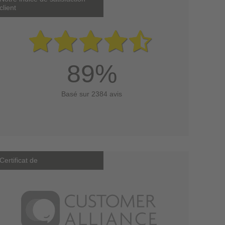
client
89%
Basé sur 2384 avis
Certificat de