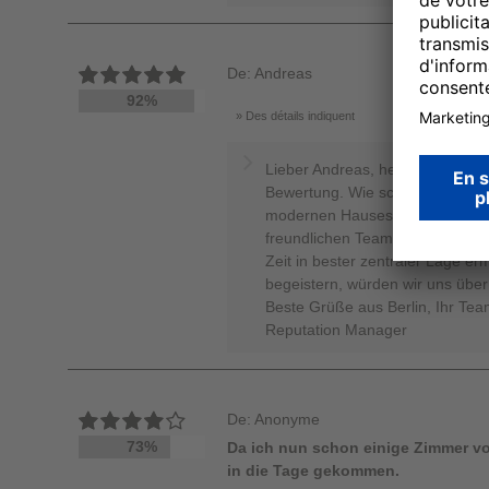
De: Andreas
92%
Des détails indiquent
Lieber Andreas, herzlichen Dank 
Bewertung. Wie schön, dass Sie
modernen Hauses, sowie vom gas
freundlichen Teams überzeugen 
Zeit in bester zentraler Lage e
begeistern, würden wir uns über
Beste Grüße aus Berlin, Ihr Tea
Reputation Manager
De: Anonyme
73%
Da ich nun schon einige Zimmer vo
in die Tage gekommen.