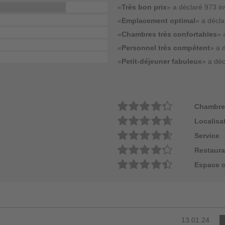
«
Très bon prix
» a déclaré 973 in
«
Emplacement optimal
» a décla
«
Chambres très confortables
» 
«
Personnel très compétent
» a 
«
Petit-déjeuner fabuleux
» a déc
Chambre
Localisa
Service
Restaura
Espace 
13.01.24